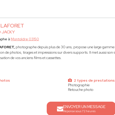
ver mon photographe ?
e des
photographes de naissance
passionnés et expérimentés.
nvies et trouvez le
photographe parfait
pour répondre à vos atte
Accédez à des profils de
photographes de bébé
en quelques clics.
y LAFORET
O JACKY
aphe à
Montoldre 03150
LAFORET,
photographe depuis plus de 30 ans, propose une large gamme de 
ion de photos, tirages et impressions sur divers supports. Il met aussi son 
sation de vos anciens films et cassettes.
photos
2 types de prestations
Photographie
Retouche photo
ENVOYER UN MESSAGE
Réponse sous 72 heures