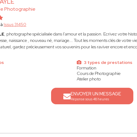
BAYLE
le Photographie
 à
Issus 31450
LE
, photographe spécialisée dans l'amour et la passion. Ecrivez votre histo
esse, naissance , nouveau né, mariage... Tout les moments clés de votre vi
naturel, gardez précieusement vos souvenirs pour les raviver encore et enco
os
3 types de prestations
Formation
Cours de Photographie
Atelier photo
ENVOYER UN MESSAGE
Réponse sous 48 heures