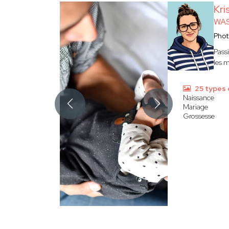
Kri
WAS
Pho
Pass
les 
25 types 
Naissance
Mariage
Grossesse