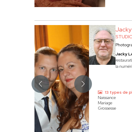
Pourquoi choisir un photographe avec Trou
Des experts qualifiés : Notre réseau regroup
Une approche personnalisée : Partagez vos e
Une recherche rapide, efficace et gratuite : 
Jack
STUDI
Photogr
Jacky 
restaurat
la numéri
13 types de 
Naissance
Mariage
Grossesse