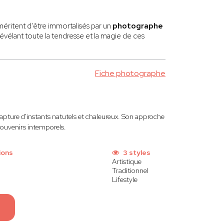
éritent d’être immortalisés par un
photographe
révélant toute la tendresse et la magie de ces
 regard curieux ou une petite main serrée.
Fiche photographe
. Que ce soit pour une séance en studio, à domicile
capture d'instants natutels et chaleureux. Son approche
souvenirs intemporels.
re pour créer des ambiances douces et lumineuses,
ions
3 styles
Artistique
és reflètent la tendresse et la chaleur de votre
Traditionnel
Lifestyle
lectionne et sublime chaque cliché pour vous