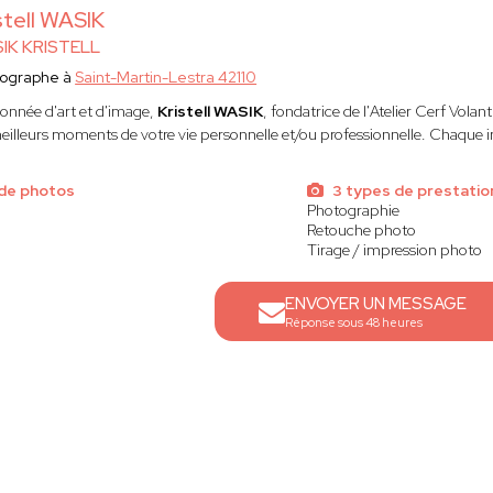
stell WASIK
IK KRISTELL
tographe à
Saint-Martin-Lestra 42110
ionnée d'art et d'image,
Kristell WASIK
, fondatrice de l'Atelier Cerf Volan
meilleurs moments de votre vie personnelle et/ou professionnelle. Chaque i
de photos
3 types de prestatio
Photographie
Retouche photo
Tirage / impression photo
ENVOYER UN MESSAGE
Réponse sous 48 heures