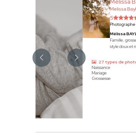
Mélissa 
Melissa Bay
5
Photographe
Mélissa BAY
Famille, gross
style doux et 
27 types de phot
Naissance
Mariage
Grossesse