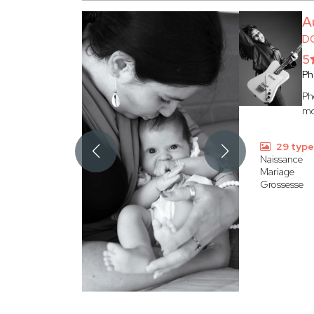
A
D
5
Ph
Ph
mo
29 type
Naissance
Mariage
Grossesse