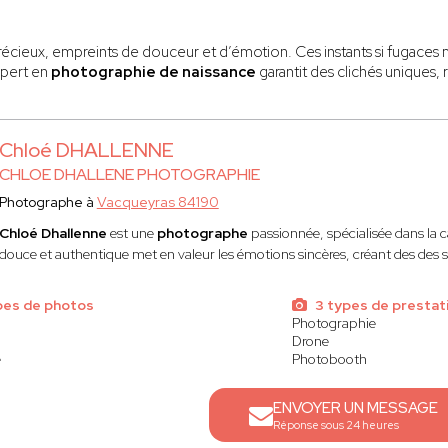
cieux, empreints de douceur et d’émotion. Ces instants si fugaces m
expert en
photographie de naissance
garantit des clichés uniques, 
e de naissance
sait capturer chaque détail : un sourire esquissé, un
Chloé DHALLENNE
 de naissance ?
CHLOE DHALLENE PHOTOGRAPHIE
créer des souvenirs uniques de vos premiers instants avec votre bébé
Photographe à
Vacqueyras 84190
yle à vos attentes.
Chloé Dhallenne
est une
photographe
passionnée, spécialisée dans la 
douce et authentique met en valeur les émotions sincères, créant des des 
de naissance. Le
photographe
dispose de tout le matériel nécessai
ttre en valeur votre bébé.
pes de photos
3 types de prestat
Photographie
de capturer des instants authentiques dans un cadre familier. Ces clich
Drone
e
Photobooth
ENVOYER UN MESSAGE
us belles images de votre bébé. Le
photographe professionnel
sé
Réponse sous 24 heures