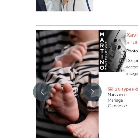
Xav
STU
Photo
Des pr
accom
image 
26 types d
Naissance
Mariage
Grossesse