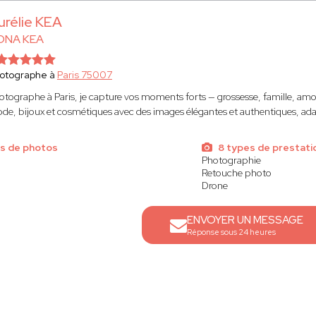
urélie KEA
ONA KEA
otographe à
Paris 75007
otographe à Paris, je capture vos moments forts — grossesse, famille, amou
de, bijoux et cosmétiques avec des images élégantes et authentiques, a
s de photos
8 types de prestati
Photographie
Retouche photo
Drone
ENVOYER UN MESSAGE
Réponse sous 24 heures