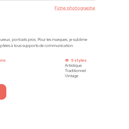
Fiche photographe
reux, portraits pros. Pour les marques, je sublime
daptées à tous supports de communication.
ons
5 styles
Artistique
Traditionnel
Vintage