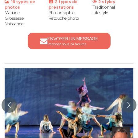
16 types de
2 types de
2 styles
photos
prestations
Traditionnel
Mariage
Photographie
Lifestyle
Grossesse
Retouche photo
Naissance
ENVOYER UN MESSAGE
Réponse sous 24 heures