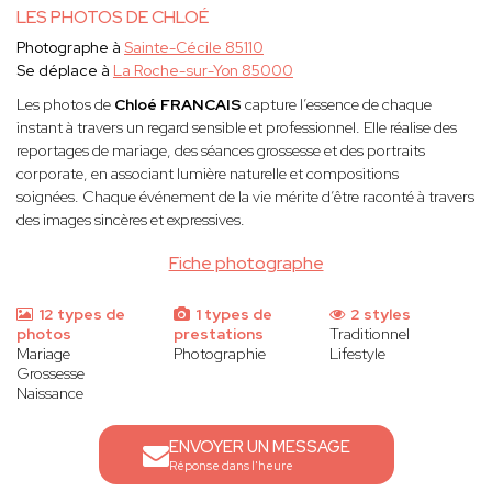
LES PHOTOS DE CHLOÉ
Photographe à
Sainte-Cécile 85110
Se déplace à
La Roche-sur-Yon 85000
Les photos de
Chloé FRANCAIS
capture l’essence de chaque
instant à travers un regard sensible et professionnel. Elle réalise des
reportages de mariage, des séances grossesse et des portraits
corporate, en associant lumière naturelle et compositions
soignées. Chaque événement de la vie mérite d’être raconté à travers
des images sincères et expressives.
Fiche photographe
12 types de
1 types de
2 styles
photos
prestations
Traditionnel
Mariage
Photographie
Lifestyle
Grossesse
Naissance
ENVOYER UN MESSAGE
Réponse dans l'heure