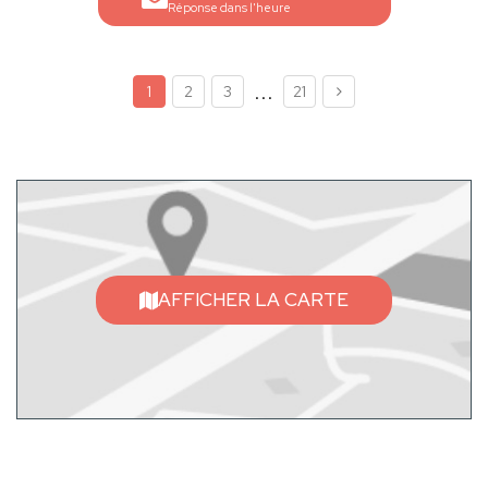
Réponse dans l'heure
...
1
2
3
21
AFFICHER LA CARTE