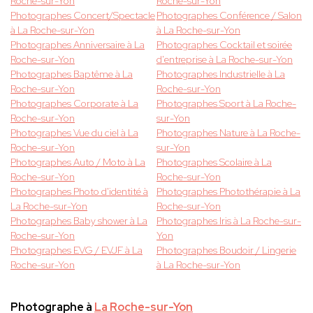
Roche-sur-Yon
Roche-sur-Yon
Photographes Concert/Spectacle
Photographes Conférence / Salon
à La Roche-sur-Yon
à La Roche-sur-Yon
Photographes Anniversaire à La
Photographes Cocktail et soirée
Roche-sur-Yon
d'entreprise à La Roche-sur-Yon
Photographes Baptême à La
Photographes Industrielle à La
Roche-sur-Yon
Roche-sur-Yon
Photographes Corporate à La
Photographes Sport à La Roche-
Roche-sur-Yon
sur-Yon
Photographes Vue du ciel à La
Photographes Nature à La Roche-
Roche-sur-Yon
sur-Yon
Photographes Auto / Moto à La
Photographes Scolaire à La
Roche-sur-Yon
Roche-sur-Yon
Photographes Photo d'identité à
Photographes Photothérapie à La
La Roche-sur-Yon
Roche-sur-Yon
Photographes Baby shower à La
Photographes Iris à La Roche-sur-
Roche-sur-Yon
Yon
Photographes EVG / EVJF à La
Photographes Boudoir / Lingerie
Roche-sur-Yon
à La Roche-sur-Yon
Photographe à
La Roche-sur-Yon