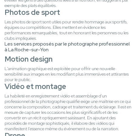
éveiller les gens à des questions liées à la nutrition, en suggérant par
exemple des plats équilibrés.
Photos de sport
Les photos de sport sont utiles pour rendre hommage aux sportifs,
équipes ou compétitions. Elles mettent en évidence les
performances remarquables, tout en honorant les personnes ou les
clubs impliquées.
Les services proposés par le photographe professionnel
à La Roche-sur-Yon
Motion design
L'animation graphique est exploitée pour offrir une nouvelle
sensibilité aux images en les modifiant plus immersives et attirantes
pour le public.
Vidéo et montage
La habileté en enregistrement vidéo et assemblage d'un
professionnel de la photographie qualifié exige une maîtrise en ce qui
concerne la composition, cadrage et traitement du éclairage. Il est en
mesure de capturer les occasions les plus significatifs et de les
convertir en un récit optiquement saisissant. En ajoutant des
procédés de montage sophistiqués, il élabore des vidéos qui
manifestent l'essence même du événement ou de la narration.
Drone