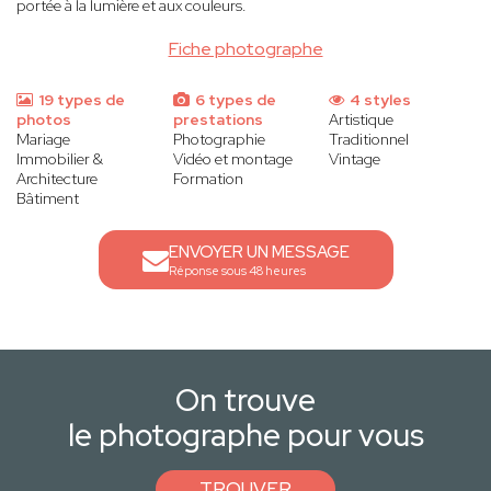
portée à la lumière et aux couleurs.
Fiche photographe
19 types de
6 types de
4 styles
photos
prestations
Artistique
Mariage
Photographie
Traditionnel
Immobilier &
Vidéo et montage
Vintage
Architecture
Formation
Bâtiment
ENVOYER UN MESSAGE
Réponse sous 48 heures
On trouve
le photographe pour vous
TROUVER