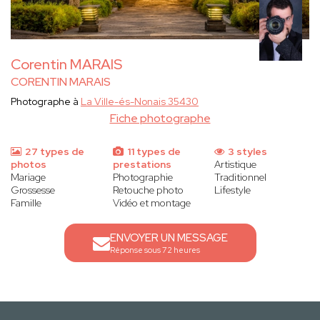
Corentin MARAIS
CORENTIN MARAIS
Photographe à
La Ville-és-Nonais 35430
Fiche photographe
27 types de
11 types de
3 styles
photos
prestations
Artistique
Mariage
Photographie
Traditionnel
Grossesse
Retouche photo
Lifestyle
Famille
Vidéo et montage
ENVOYER UN MESSAGE
Réponse sous 72 heures