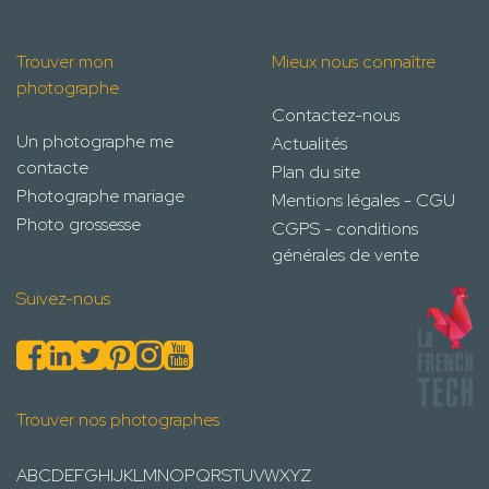
Trouver mon
Mieux nous connaître
photographe
Contactez-nous
Un photographe me
Actualités
contacte
Plan du site
Photographe mariage
Mentions légales - CGU
Photo grossesse
CGPS - conditions
générales de vente
Suivez-nous
Trouver nos photographes
A
B
C
D
E
F
G
H
I
J
K
L
M
N
O
P
Q
R
S
T
U
V
W
X
Y
Z