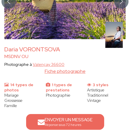
Daria VORONTSOVA
MSDNV OU
Photographe à
Valençay 36600
Fiche photographe
14 types de
1 types de
3 styles
photos
prestations
Artistique
Mariage
Photographie
Traditionnel
Grossesse
Vintage
Famille
ENVOYER UN MESSAGE
Réponse sous 72 heures