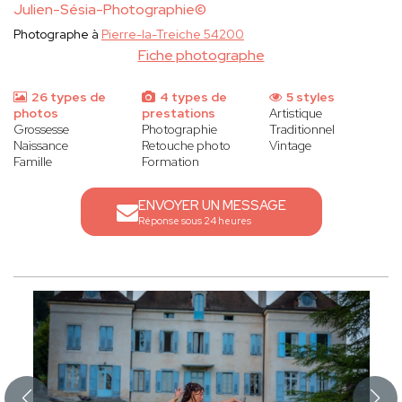
Julien-Sésia-Photographie©
Photographe à
Pierre-la-Treiche 54200
Fiche photographe
26 types de
4 types de
5 styles
photos
prestations
Artistique
Grossesse
Photographie
Traditionnel
Naissance
Retouche photo
Vintage
Famille
Formation
ENVOYER UN MESSAGE
Réponse sous 24 heures