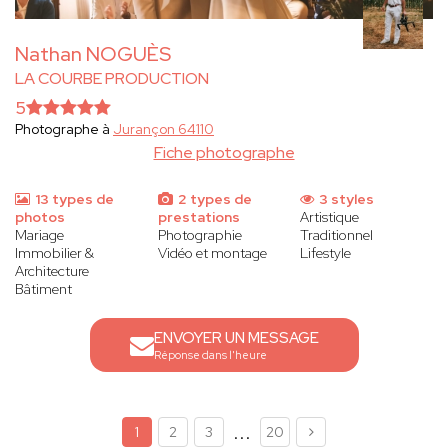
Nathan NOGUÈS
LA COURBE PRODUCTION
5
Photographe à
Jurançon 64110
Fiche photographe
13 types de
2 types de
3 styles
photos
prestations
Artistique
Mariage
Photographie
Traditionnel
Immobilier &
Vidéo et montage
Lifestyle
Architecture
Bâtiment
ENVOYER UN MESSAGE
Réponse dans l'heure
...
1
2
3
20