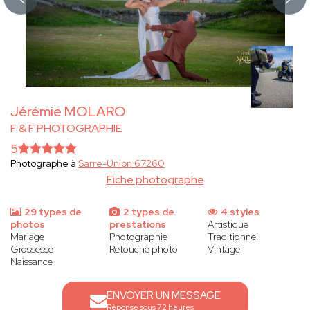
Jérémie MOLARO
F & F PHOTOGRAPHIE
5
Photographe à
Sarre-Union 67260
Fiche photographe
29 types de
2 types de
4 styles
photos
prestations
Artistique
Mariage
Photographie
Traditionnel
Grossesse
Retouche photo
Vintage
Naissance
ENVOYER UN MESSAGE
Réponse sous 72 heures