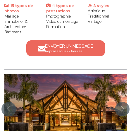
15 types de
4 types de
3 styles
photos
prestations
Artistique
Mariage
Photographie
Traditionnel
Immobilier &
Vidéo et montage
Vintage
Architecture
Formation
Bâtiment
ENVOYER UN MESSAGE
Réponse sous 72 heures