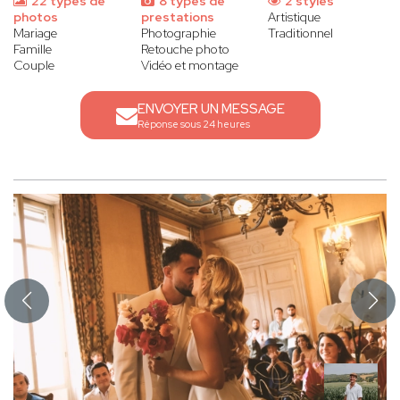
22 types de
8 types de
2 styles
photos
prestations
Artistique
Mariage
Photographie
Traditionnel
Famille
Retouche photo
Couple
Vidéo et montage
ENVOYER UN MESSAGE
Réponse sous 24 heures