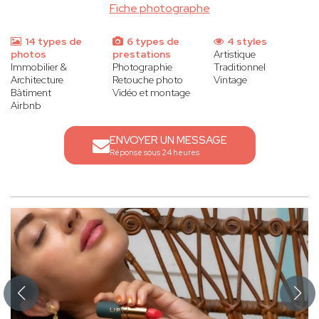
Fiche photographe
14 types de
6 types de
4 styles
photos
prestations
Artistique
Immobilier &
Photographie
Traditionnel
Architecture
Retouche photo
Vintage
Bâtiment
Vidéo et montage
Airbnb
ENVOYER UN MESSAGE
Réponse sous 24 heures