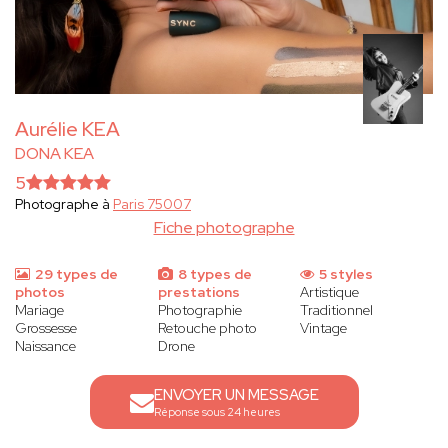
Aurélie KEA
DONA KEA
5
Photographe à
Paris 75007
Fiche photographe
29 types de
8 types de
5 styles
photos
prestations
Artistique
Mariage
Photographie
Traditionnel
Grossesse
Retouche photo
Vintage
Naissance
Drone
ENVOYER UN MESSAGE
Réponse sous 24 heures