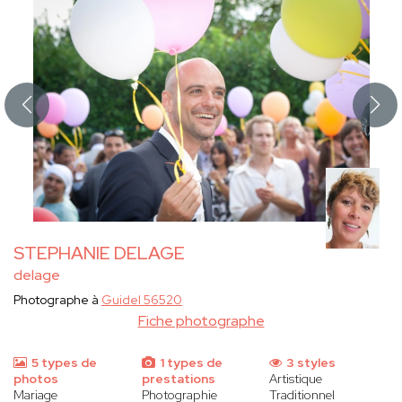
STEPHANIE DELAGE
delage
Photographe à
Guidel 56520
Fiche photographe
5 types de
1 types de
3 styles
photos
prestations
Artistique
Mariage
Photographie
Traditionnel