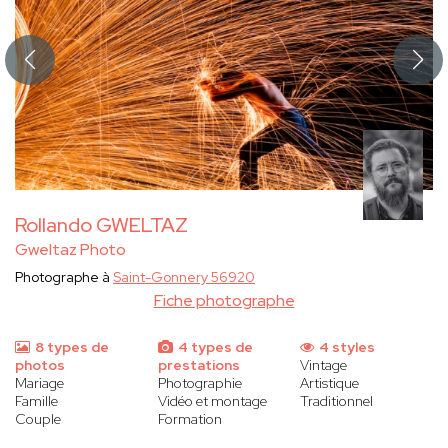
Rollando GWELTAZ
Gweltaz Photo
Photographe à
Saint-Gonnery 56920
Fiche photographe
8 types de
4 types de
4 styles
photos
prestations
Vintage
Mariage
Photographie
Artistique
Famille
Vidéo et montage
Traditionnel
Couple
Formation