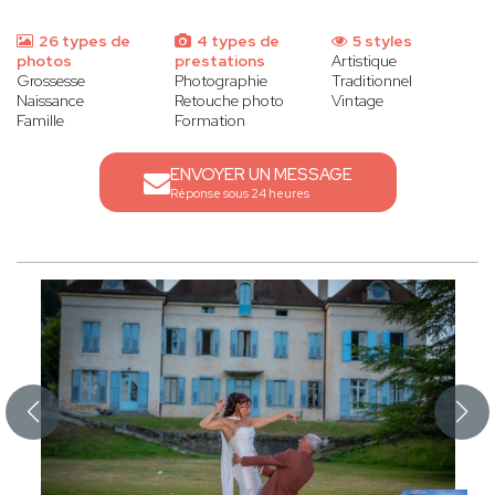
26 types de
4 types de
5 styles
photos
prestations
Artistique
Grossesse
Photographie
Traditionnel
Naissance
Retouche photo
Vintage
Famille
Formation
ENVOYER UN MESSAGE
Réponse sous 24 heures