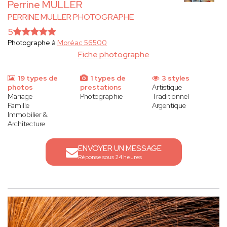
Perrine MULLER
PERRINE MULLER PHOTOGRAPHE
5
Photographe à
Moréac 56500
Fiche photographe
19 types de
1 types de
3 styles
photos
prestations
Artistique
Mariage
Photographie
Traditionnel
Famille
Argentique
Immobilier &
Architecture
ENVOYER UN MESSAGE
Réponse sous 24 heures