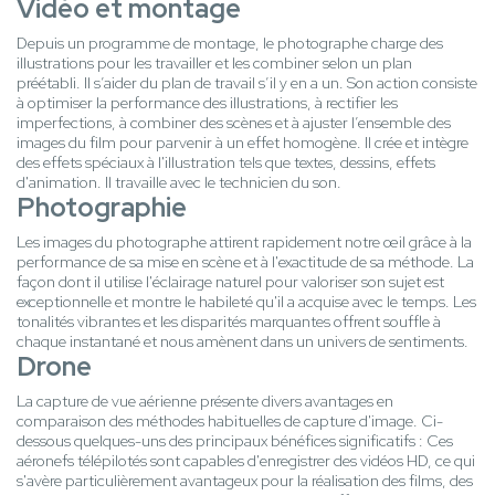
Vidéo et montage
Depuis un programme de montage, le photographe charge des
illustrations pour les travailler et les combiner selon un plan
préétabli. Il s’aider du plan de travail s’il y en a un. Son action consiste
à optimiser la performance des illustrations, à rectifier les
imperfections, à combiner des scènes et à ajuster l’ensemble des
images du film pour parvenir à un effet homogène. Il crée et intègre
des effets spéciaux à l'illustration tels que textes, dessins, effets
d'animation. Il travaille avec le technicien du son.
Photographie
Les images du photographe attirent rapidement notre œil grâce à la
performance de sa mise en scène et à l'exactitude de sa méthode. La
façon dont il utilise l'éclairage naturel pour valoriser son sujet est
exceptionnelle et montre le habileté qu'il a acquise avec le temps. Les
tonalités vibrantes et les disparités marquantes offrent souffle à
chaque instantané et nous amènent dans un univers de sentiments.
Drone
La capture de vue aérienne présente divers avantages en
comparaison des méthodes habituelles de capture d'image. Ci-
dessous quelques-uns des principaux bénéfices significatifs : Ces
aéronefs télépilotés sont capables d'enregistrer des vidéos HD, ce qui
s'avère particulièrement avantageux pour la réalisation des films, des