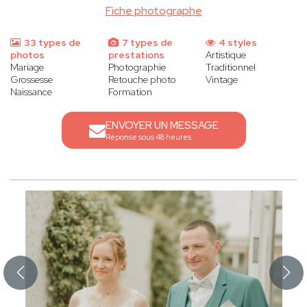
Fiche photographe
33 types de
7 types de
4 styles
photos
prestations
Artistique
Mariage
Photographie
Traditionnel
Grossesse
Retouche photo
Vintage
Naissance
Formation
ENVOYER UN MESSAGE
Réponse sous 48 heures