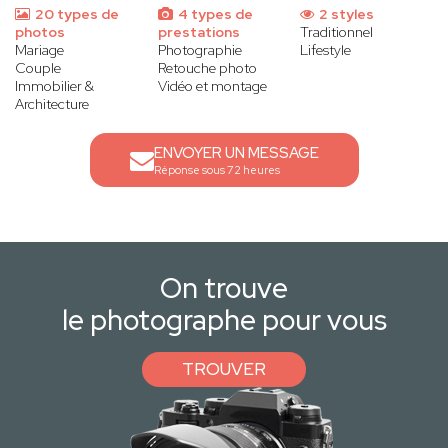
20 types de
4 types de
2 styles
photos
prestations
Traditionnel
Mariage
Photographie
Lifestyle
Couple
Retouche photo
Immobilier &
Vidéo et montage
Architecture
ENVOYER UN MESSAGE
Réponse sous 72 heures
On trouve
le photographe pour vous
TROUVER