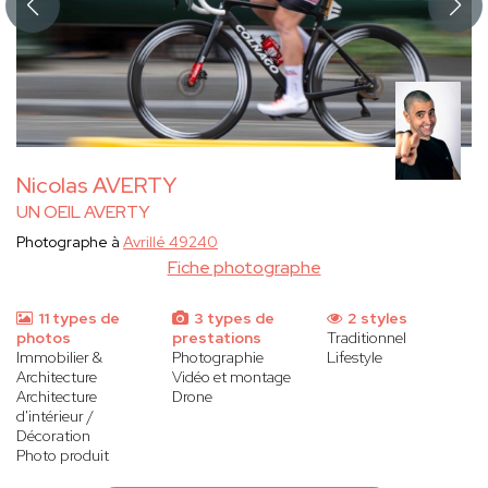
Nicolas AVERTY
UN OEIL AVERTY
Photographe à
Avrillé 49240
Fiche photographe
11 types de
3 types de
2 styles
photos
prestations
Traditionnel
Immobilier &
Photographie
Lifestyle
Architecture
Vidéo et montage
Architecture
Drone
d'intérieur /
Décoration
Photo produit