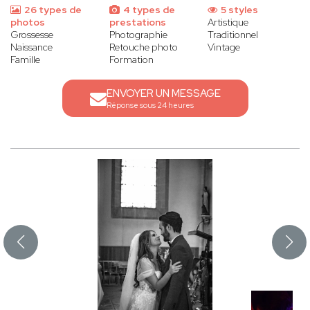
26 types de
4 types de
5 styles
photos
prestations
Artistique
Grossesse
Photographie
Traditionnel
Naissance
Retouche photo
Vintage
Famille
Formation
ENVOYER UN MESSAGE
Réponse sous 24 heures