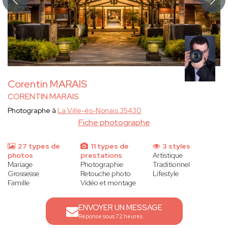
Corentin MARAIS
CORENTIN MARAIS
Photographe à
La Ville-és-Nonais 35430
Fiche photographe
27 types de
11 types de
3 styles
photos
prestations
Artistique
Mariage
Photographie
Traditionnel
Grossesse
Retouche photo
Lifestyle
Famille
Vidéo et montage
ENVOYER UN MESSAGE
Réponse sous 72 heures