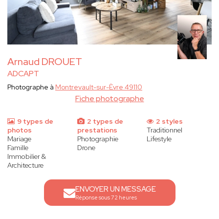
Arnaud DROUET
ADCAPT
Photographe à
Montrevault-sur-Èvre 49110
Fiche photographe
9 types de
2 types de
2 styles
photos
prestations
Traditionnel
Mariage
Photographie
Lifestyle
Famille
Drone
Immobilier &
Architecture
ENVOYER UN MESSAGE
Réponse sous 72 heures