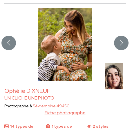
Ophélie DIXNEUF
UN CLICHE UNE PHOTO
Photographe à
Sèvremoine 49450
Fiche photographe
14 types de
1 types de
2 styles