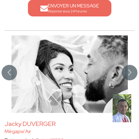
ENVOYER UN MESSAGE
Réponse sous 24 heures
Jacky DUVERGER
Mégapix'Air