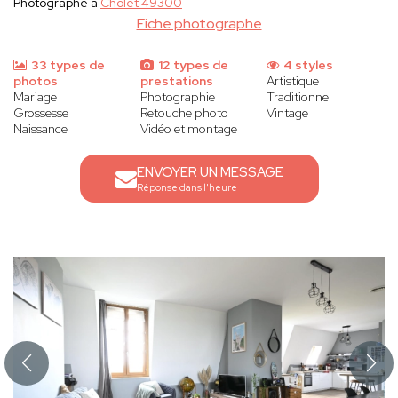
Photographe à
Cholet 49300
Fiche photographe
33 types de
12 types de
4 styles
photos
prestations
Artistique
Mariage
Photographie
Traditionnel
Grossesse
Retouche photo
Vintage
Naissance
Vidéo et montage
ENVOYER UN MESSAGE
Réponse dans l'heure