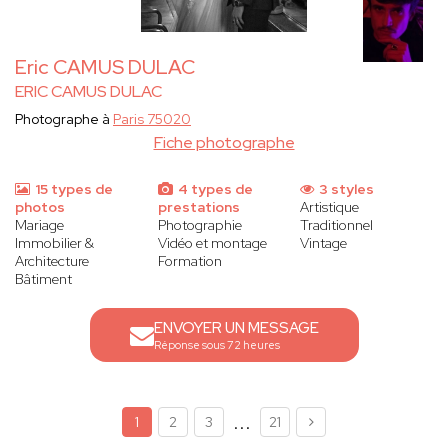
Eric CAMUS DULAC
ERIC CAMUS DULAC
Photographe à
Paris 75020
Fiche photographe
15 types de
4 types de
3 styles
photos
prestations
Artistique
Mariage
Photographie
Traditionnel
Immobilier &
Vidéo et montage
Vintage
Architecture
Formation
Bâtiment
ENVOYER UN MESSAGE
Réponse sous 72 heures
...
1
2
3
21