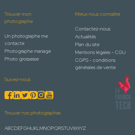
Trouver mon
Mieux nous connaître
photographe
Contactez-nous
Un photographe me
Actualités
contacte
Plan du site
Photographe mariage
Mentions légales - CGU
Photo grossesse
CGPS - conditions
générales de vente
Suivez-nous
Trouver nos photographes
A
B
C
D
E
F
G
H
I
J
K
L
M
N
O
P
Q
R
S
T
U
V
W
X
Y
Z