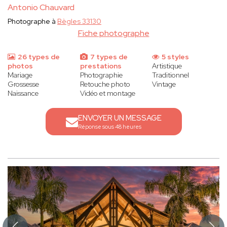
Antonio Chauvard
Photographe à
Bègles 33130
Fiche photographe
26 types de
7 types de
5 styles
photos
prestations
Artistique
Mariage
Photographie
Traditionnel
Grossesse
Retouche photo
Vintage
Naissance
Vidéo et montage
ENVOYER UN MESSAGE
Réponse sous 48 heures