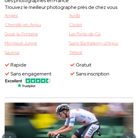
des photographes en France.
Trouvez le meilleur photographe près de chez vous
Angers
Avrillé
Chemillé-en-Anjou
Cholet
Doué-la-Fontaine
Les Ponts-de-Cé
Montreuil-Juigné
Saint-Barthélemy-d’Anjou
Saumur
Trélazé
Rapide
Gratuit
Sans engagement
Sans inscription