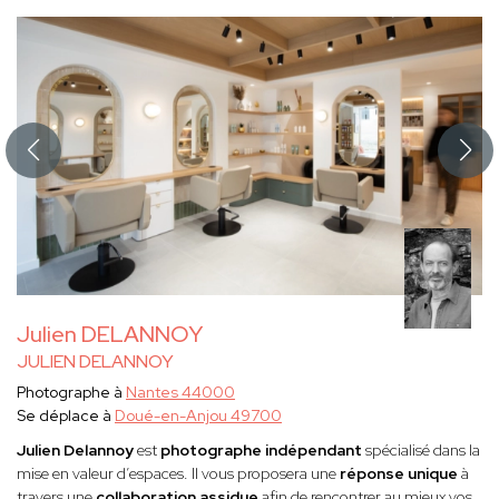
Julien DELANNOY
JULIEN DELANNOY
Photographe à
Nantes 44000
Se déplace à
Doué-en-Anjou 49700
Julien Delannoy
est
photographe indépendant
spécialisé dans la
mise en valeur d’espaces. Il vous proposera une
réponse unique
à
travers une
collaboration assidue
afin de rencontrer au mieux vos