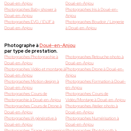
Doué-en-Anjou
Doué-en-Anjou
Photographes Baby shower à
Photographes Iris à Doué-en-
Doué-en-Anjou
Anjou
Photographes EVG / EVJF à
Photographes Boudoir / Lingerie
Doué-en-Anjou
à Doué-en-Anjou
Photographe à
Doué-en-Anjou
par type de prestation.
Photographes Photographie à
Photographes Retouche photo à
Doué-en-Anjou
Doué-en-Anjou
Photographes Vidéo et montage à
Photographes Drone à Doué-en-
Doué-en-Anjou
Anjou
Photographes Motion design à
Photographes Formation à Doué-
Doué-en-Anjou
en-Anjou
Photographes Cours de
Photographes Cours de
Photographie à Doué-en-Anjou
Vidéo/Montage à Doué-en-Anjou
Photographes Cours de Drone à
Photographes Atelier photo à
Doué-en-Anjou
Doué-en-Anjou
Photographes IA générative à
Photographes Numérisation à
Doué-en-Anjou
Doué-en-Anjou
Photographes Tirage / impression
Photographes Photobooth à