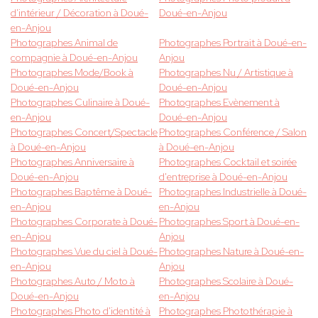
d'intérieur / Décoration à Doué-
Doué-en-Anjou
en-Anjou
Photographes Animal de
Photographes Portrait à Doué-en-
compagnie à Doué-en-Anjou
Anjou
Photographes Mode/Book à
Photographes Nu / Artistique à
Doué-en-Anjou
Doué-en-Anjou
Photographes Culinaire à Doué-
Photographes Evènement à
en-Anjou
Doué-en-Anjou
Photographes Concert/Spectacle
Photographes Conférence / Salon
à Doué-en-Anjou
à Doué-en-Anjou
Photographes Anniversaire à
Photographes Cocktail et soirée
Doué-en-Anjou
d'entreprise à Doué-en-Anjou
Photographes Baptême à Doué-
Photographes Industrielle à Doué-
en-Anjou
en-Anjou
Photographes Corporate à Doué-
Photographes Sport à Doué-en-
en-Anjou
Anjou
Photographes Vue du ciel à Doué-
Photographes Nature à Doué-en-
en-Anjou
Anjou
Photographes Auto / Moto à
Photographes Scolaire à Doué-
Doué-en-Anjou
en-Anjou
Photographes Photo d'identité à
Photographes Photothérapie à