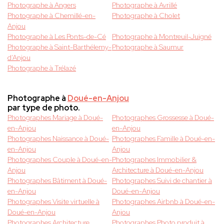
Photographe à Angers
Photographe à Avrillé
Photographe à Chemillé-en-
Photographe à Cholet
Anjou
Photographe à Les Ponts-de-Cé
Photographe à Montreuil-Juigné
Photographe à Saint-Barthélemy-
Photographe à Saumur
d’Anjou
Photographe à Trélazé
Photographe à
Doué-en-Anjou
par type de photo.
Photographes Mariage à Doué-
Photographes Grossesse à Doué-
en-Anjou
en-Anjou
Photographes Naissance à Doué-
Photographes Famille à Doué-en-
en-Anjou
Anjou
Photographes Couple à Doué-en-
Photographes Immobilier &
Anjou
Architecture à Doué-en-Anjou
Photographes Bâtiment à Doué-
Photographes Suivi de chantier à
en-Anjou
Doué-en-Anjou
Photographes Visite virtuelle à
Photographes Airbnb à Doué-en-
Doué-en-Anjou
Anjou
Photographes Architecture
Photographes Photo produit à