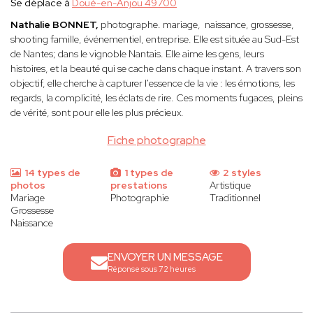
Se déplace à
Doué-en-Anjou 49700
Nathalie BONNET,
photographe. mariage, naissance, grossesse,
shooting famille, événementiel, entreprise. Elle est située au Sud-Est
de Nantes; dans le vignoble Nantais. Elle
aime les gens, leurs
histoires, et la beauté qui se cache dans chaque instant. A travers son
objectif, elle cherche à capturer l'essence de la vie : les émotions, les
regards, la complicité, les éclats de rire. Ces moments fugaces, pleins
de vérité, sont pour elle les plus précieux.
Fiche photographe
14 types de
1 types de
2 styles
photos
prestations
Artistique
Mariage
Photographie
Traditionnel
Grossesse
Naissance
ENVOYER UN MESSAGE
Réponse sous 72 heures