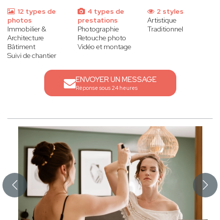
12 types de
4 types de
2 styles
photos
prestations
Artistique
Immobilier &
Photographie
Traditionnel
Architecture
Retouche photo
Bâtiment
Vidéo et montage
Suivi de chantier
ENVOYER UN MESSAGE
Réponse sous 24 heures