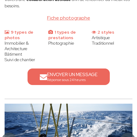
besoins.
Fiche photographe
9 types de
1 types de
2 styles
photos
prestations
Artistique
Immobilier &
Photographie
Traditionnel
Architecture
Bâtiment
Suivi de chantier
ENVOYER UN MESSAGE
Réponse sous 24 heures