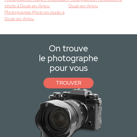
photo à Doué-en-Anjou
Doué-en-Anjou
Photographes Photo en studio à
Doué-en-Anjou
On trouve
le photographe
pour vous
TROUVER