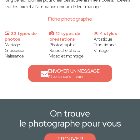
long de leur journée pour créer des souvenirs intemporels, fidèles à
leur histoire et à l’ambiance unique de leur mariage.
Fiche photographe
33 types de
12 types de
4 styles
photos
prestations
Artistique
Mariage
Photographie
Traditionnel
Grossesse
Retouche photo
Vintage
Naissance
Vidéo et montage
ENVOYER UN MESSAGE
Réponse dans l'heure
On trouve
le photographe pour vous
TROUVER