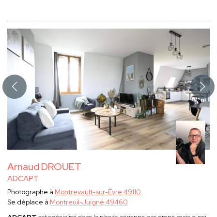
Arnaud DROUET
ADCAPT
Photographe à
Montrevault-sur-Èvre 49110
Se déplace à
Montreuil-Juigné 49460