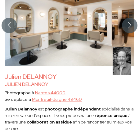
Julien DELANNOY
JULIEN DELANNOY
Photographe à
Nantes 44000
Se déplace à
Montreuil-Juigné 49460
Julien Delannoy
est
photographe indépendant
spécialisé dans la
mise en valeur d’espaces. Il vous proposera une
réponse unique
à
travers une
collaboration assidue
afin de rencontrer au mieux vos
besoins.