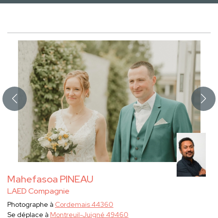
Mahefasoa PINEAU
LAED Compagnie
Photographe à
Cordemais 44360
Se déplace à
Montreuil-Juigné 49460