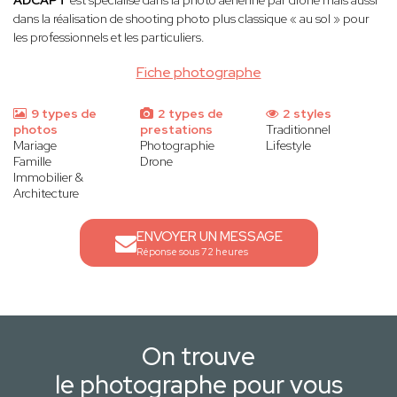
ADCAPT
est spécialisé dans la photo aérienne par drone mais aussi
dans la réalisation de shooting photo plus classique « au sol » pour
les professionnels et les particuliers.
Fiche photographe
9 types de
2 types de
2 styles
photos
prestations
Traditionnel
Mariage
Photographie
Lifestyle
Famille
Drone
Immobilier &
Architecture
ENVOYER UN MESSAGE
Réponse sous 72 heures
On trouve
le photographe pour vous