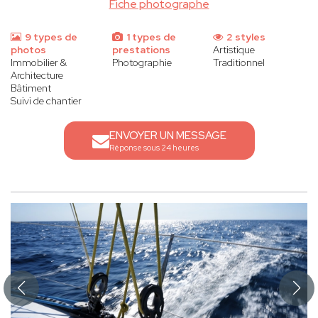
Fiche photographe
9 types de
1 types de
2 styles
photos
prestations
Artistique
Immobilier &
Photographie
Traditionnel
Architecture
Bâtiment
Suivi de chantier
ENVOYER UN MESSAGE
Réponse sous 24 heures