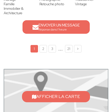
Famille
Retouche photo
Vintage
Immobilier &
Architecture
ENVOYER UN MESSAGE
Réponse dans l'heure
...
1
2
3
21
AFFICHER LA CARTE