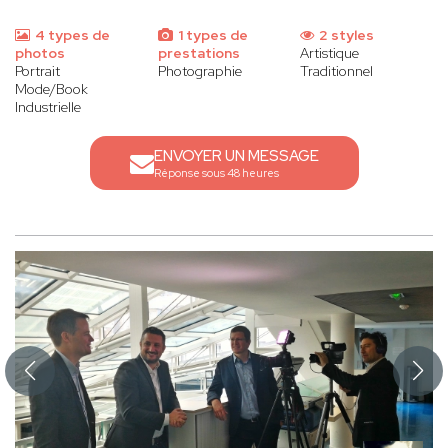
4 types de
1 types de
2 styles
photos
prestations
Artistique
Portrait
Photographie
Traditionnel
Mode/Book
Industrielle
ENVOYER UN MESSAGE
Réponse sous 48 heures