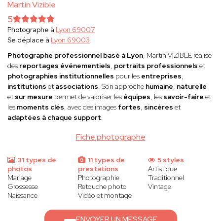
Martin Vizible
5
Photographe à
Lyon 69007
Se déplace à
Lyon 69003
Photographe professionnel basé à Lyon
, Martin VIZIBLE réalise
des
reportages événementiels
,
portraits professionnels
et
photographies institutionnelles
pour les
entreprises
,
institutions
et
associations
. Son approche
humaine
,
naturelle
et
sur mesure
permet de valoriser les
équipes
, les
savoir-faire
et
les
moments clés
, avec des images
fortes
,
sincères
et
adaptées à chaque support
.
Fiche photographe
31 types de
11 types de
5 styles
photos
prestations
Artistique
Mariage
Photographie
Traditionnel
Grossesse
Retouche photo
Vintage
Naissance
Vidéo et montage
ENVOYER UN MESSAGE