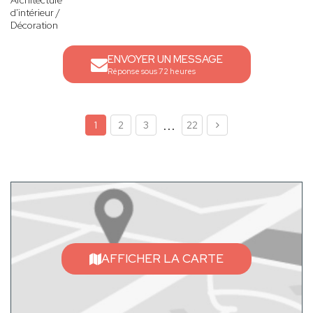
Architecture
d'intérieur /
Décoration
ENVOYER UN MESSAGE
Réponse sous 72 heures
...
1
2
3
22
AFFICHER LA CARTE