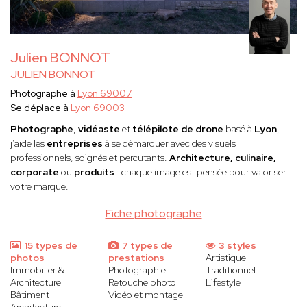
Julien BONNOT
JULIEN BONNOT
Photographe à
Lyon 69007
Se déplace à
Lyon 69003
Photographe
,
vidéaste
et
télépilote de drone
basé à
Lyon
,
j’aide les
entreprises
à se démarquer avec des visuels
professionnels, soignés et percutants.
Architecture, culinaire,
corporate
ou
produits
: chaque image est pensée pour valoriser
votre marque.
Fiche photographe
15 types de
7 types de
3 styles
photos
prestations
Artistique
Immobilier &
Photographie
Traditionnel
Architecture
Retouche photo
Lifestyle
Bâtiment
Vidéo et montage