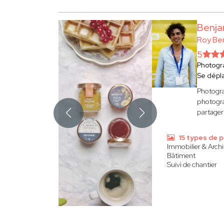
Benja
Roy Be
5
Photogr
Se dépl
Photogra
photogra
partager
15 types de 
Immobilier & Archi
Bâtiment
Suivi de chantier