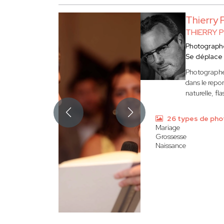
Thierry
THIERRY 
Photograph
Se déplace
Photographe 
dans le repo
naturelle, f
26 types de pho
Mariage
Grossesse
Naissance