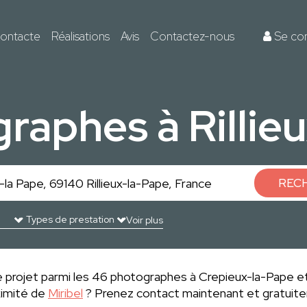
ontacte
Réalisations
Avis
Contactez-nous
Se co
raphes à Rillie
REC
Voir plus
 projet parmi les 46 photographes à Crepieux-la-Pape et
ximité de
Miribel
? Prenez contact maintenant et gratuitem