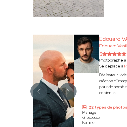
Edouard V
Edouard Vasil
5
Photographe à
Se déplace à
R
Réalisateur, vi
création d’image
pour de nombreu
contenus.
22 types de photo
Mariage
Grossesse
Famille