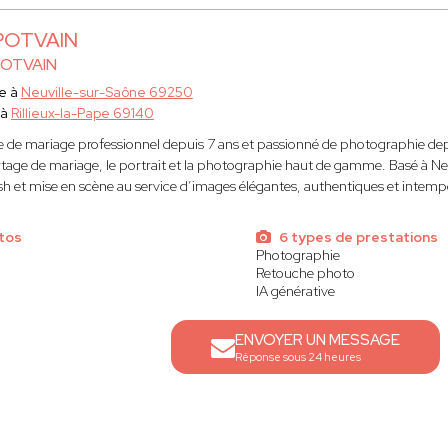
 POTVAIN
POTVAIN
e à
Neuville-sur-Saône 69250
 à
Rillieux-la-Pape 69140
de mariage professionnel depuis 7 ans et passionné de photographie dep
rtage de mariage, le portrait et la photographie haut de gamme. Basé à Neuv
lash et mise en scène au service d’images élégantes, authentiques et intempo
tos
6 types de prestations
Photographie
Retouche photo
IA générative
ENVOYER UN MESSAGE
Réponse sous 24 heures