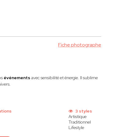
Fiche photographe
os
événements
avec sensibilité et énergie. Il sublime
ivers.
ations
3 styles
Artistique
Traditionnel
Lifestyle