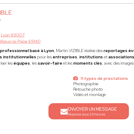
ZIBLE
e
à
Lyon 69007
illieux-la-Pape 69140
professionnel basé à Lyon
, Martin VIZIBLE réalise des
reportages év
 institutionnelles
pour les
entreprises
,
institutions
et
association
iser les
équipes
, les
savoir-faire
et les
moments clés
, avec des image
11 types de prestations
Photographie
Retouche photo
Vidéo et montage
ENVOYER UN MESSAGE
Réponse sous 24 heures