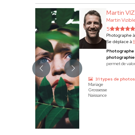
Martin VI
Martin Vizibl
5
Photographe 
Se déplace à
R
Photographe 
photographies
permet de valor
31 types de photos
Mariage
Grossesse
Naissance