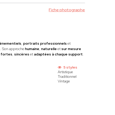
Fiche photographe
énementiels
,
portraits professionnels
et
s
. Son approche
humaine
,
naturelle
et
sur mesure
s
fortes
,
sincères
et
adaptées à chaque support
.
5 styles
Artistique
Traditionnel
Vintage