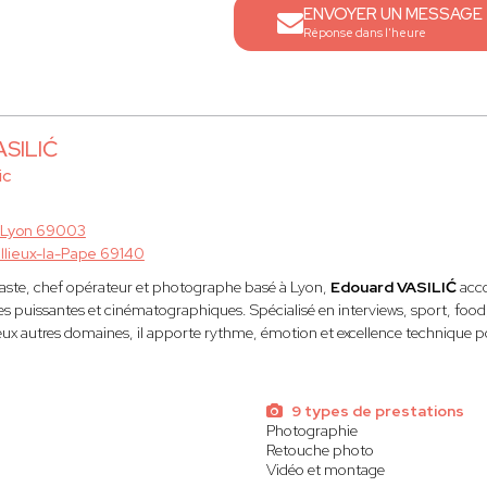
ENVOYER UN MESSAGE
Réponse dans l'heure
ASILIĆ
ic
Lyon 69003
illieux-la-Pape 69140
déaste, chef opérateur et photographe basé à Lyon,
Edouard VASILIĆ
acco
s puissantes et cinématographiques. Spécialisé en interviews, sport, food, 
x autres domaines, il apporte rythme, émotion et excellence technique po
s
9 types de prestations
Photographie
Retouche photo
Vidéo et montage