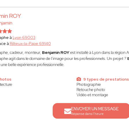
min ROY
njamin
aphe à
Lyon 69003
ace à
Rillieux-la-Pape 69140
phe, cadreur, monteur,
Benjamin ROY
est installé à Lyon dans la régio
phe agit dans le domaine de l'image pour les professionnels. Un projet ?
 une belle expérience professionnelle.
photos
9 types de prestations
tecture
Photographie
Retouche photo
Vidéo et montage
ENVOYER UN MESSAGE
Réponse dans l'heure