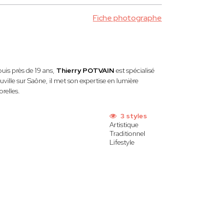
Fiche photographe
uis près de 19 ans,
Thierry POTVAIN
est spécialisé
ille sur Saône, il met son expertise en lumière
relles.
3 styles
Artistique
Traditionnel
Lifestyle