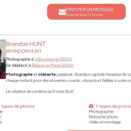
ENVOYER UN MESSAGE
Réponse sous 72 heures
Brandon HUNT
BRANDON HUNT
Photographe à
Villeurbanne 69100
Se déplace à
Rillieux-la-Pape 69140
Photographe
et
vidéaste
passioné, Brandon capture l'essence de v
chaque instant pour des souvenirs vivants, vibrants et fidèles à votre un
Le créateur de contenu qu'il vous faut!
 types de photos
7 types de prest
ge
Photographie
e
Retouche photo
e
Vidéo et montage