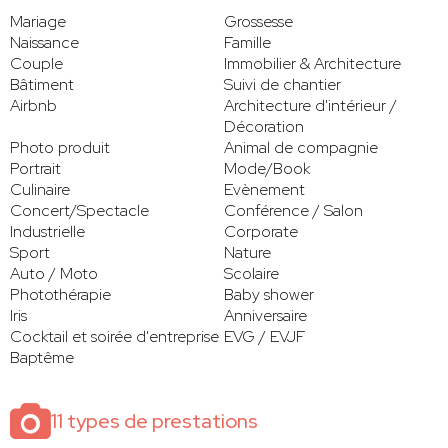
Mariage
Grossesse
Naissance
Famille
Couple
Immobilier & Architecture
Bâtiment
Suivi de chantier
Airbnb
Architecture d'intérieur /
Décoration
Photo produit
Animal de compagnie
Portrait
Mode/Book
Culinaire
Evènement
Concert/Spectacle
Conférence / Salon
Industrielle
Corporate
Sport
Nature
Auto / Moto
Scolaire
Photothérapie
Baby shower
Iris
Anniversaire
Cocktail et soirée d'entreprise
EVG / EVJF
Baptême
11 types de prestations