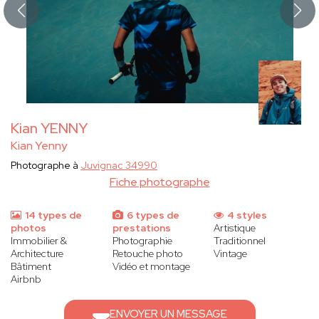
Kian YENNY
Kian Yenny
Photographe à
Juvignac 34990
Fiche photographe
14 types de
6 types de
4 styles
photos
prestations
Artistique
Immobilier &
Photographie
Traditionnel
Architecture
Retouche photo
Vintage
Bâtiment
Vidéo et montage
Airbnb
ENVOYER UN MESSAGE