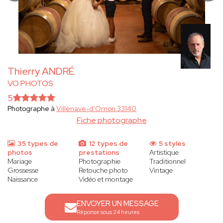
Thierry ANDRÉ
VO PHOTOS
5
Photographe à
Villenave-d'Ornon 33140
Fiche photographe
35 types de
12 types de
5 styles
photos
prestations
Artistique
Mariage
Photographie
Traditionnel
Grossesse
Retouche photo
Vintage
Naissance
Vidéo et montage
ENVOYER UN MESSAGE
Réponse sous 24 heures