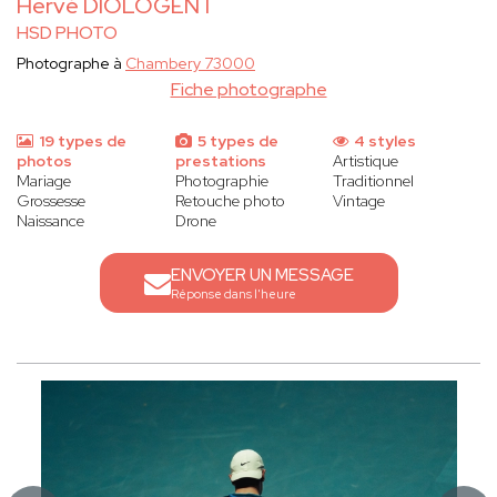
Hervé DIOLOGENT
HSD PHOTO
Photographe à
Chambery 73000
Fiche photographe
19 types de
5 types de
4 styles
photos
prestations
Artistique
Mariage
Photographie
Traditionnel
Grossesse
Retouche photo
Vintage
Naissance
Drone
ENVOYER UN MESSAGE
Réponse dans l'heure