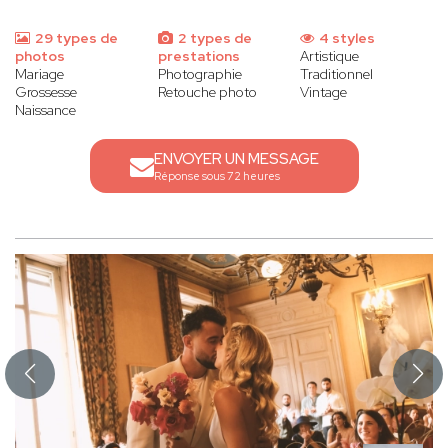
29 types de
2 types de
4 styles
photos
prestations
Artistique
Mariage
Photographie
Traditionnel
Grossesse
Retouche photo
Vintage
Naissance
ENVOYER UN MESSAGE
Réponse sous 72 heures