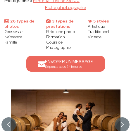
Photographe à
Pierre-la-Treiche 54200
Fiche photographe
26 types de
3 types de
5 styles
photos
prestations
Artistique
Grossesse
Retouche photo
Traditionnel
Naissance
Formation
Vintage
Famille
Cours de
Photographie
ENVOYER UN MESSAGE
Réponse sous 24 heures