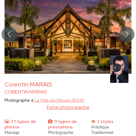
Corentin MARAIS
CORENTIN MARAIS
Photographe à
La Ville-és-Nonais 35430
Fiche photographe
27 types de
11 types de
3 styles
photos
prestations
Artistique
Mariage
Photographie
Traditionnel