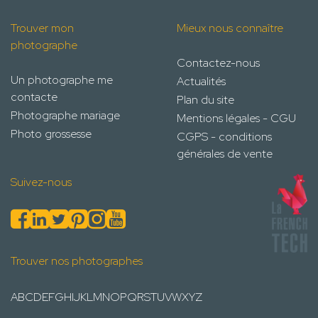
Trouver mon
Mieux nous connaître
photographe
Contactez-nous
Un photographe me
Actualités
contacte
Plan du site
Photographe mariage
Mentions légales - CGU
Photo grossesse
CGPS - conditions
générales de vente
Suivez-nous
Trouver nos photographes
A
B
C
D
E
F
G
H
I
J
K
L
M
N
O
P
Q
R
S
T
U
V
W
X
Y
Z