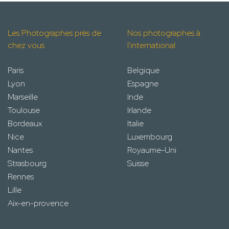
Les Photographes près de
Nos photographes à
chez vous
l'international
Paris
Belgique
Lyon
Espagne
Marseille
Inde
Toulouse
Irlande
Bordeaux
Italie
Nice
Luxembourg
Nantes
Royaume-Uni
Strasbourg
Suisse
Rennes
Lille
Aix-en-provence