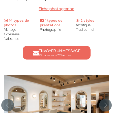
Fiche photographe
14 types de
1 types de
2 styles
photos
prestations
Artistique
Mariage
Photographie
Traditionnel
Grossesse
Naissance
ENVOYER UN MESSAGE
Réponse sous 72 heures