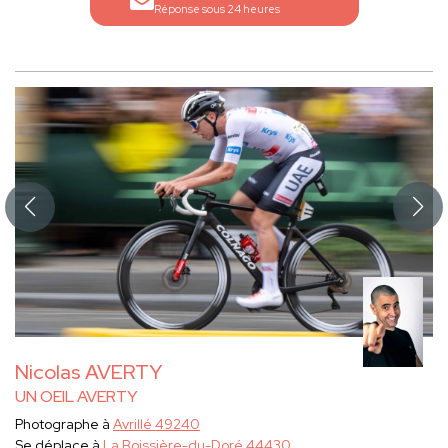
Réponse sous 24 heures
Nicolas AVERTY
UN OEIL AVERTY
Photographe à
Avrillé 49240
Se déplace à
La Boissière-du-Doré 44430