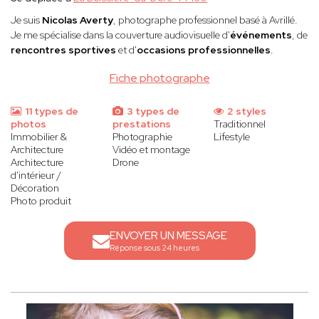
Je suis
Nicolas Averty
, photographe professionnel basé à Avrillé.
Je me spécialise dans la couverture audiovisuelle d'
événements
, de
rencontres sportives
et d'
occasions professionnelles
.
Fiche photographe
11 types de
3 types de
2 styles
photos
prestations
Traditionnel
Immobilier &
Photographie
Lifestyle
Architecture
Vidéo et montage
Architecture
Drone
d'intérieur /
Décoration
Photo produit
ENVOYER UN MESSAGE
Réponse sous 24 heures