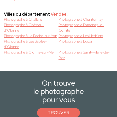
Villes du département
Vendée
.
Photographe à Challans
Photographe à Chantonnay
Photographe à Château-
Photographe à Fontenay-le-
d’Olonne
Comte
Photographe à La Roche-sur-Yon
Photographe à Les Herbiers
Photographe à Les Sables-
Photographe à Luçon
d’Olonne
Photographe à Olonne-sur-Mer
Photographe à Saint-Hilaire-de-
Riez
On trouve
le photographe
pour vous
TROUVER