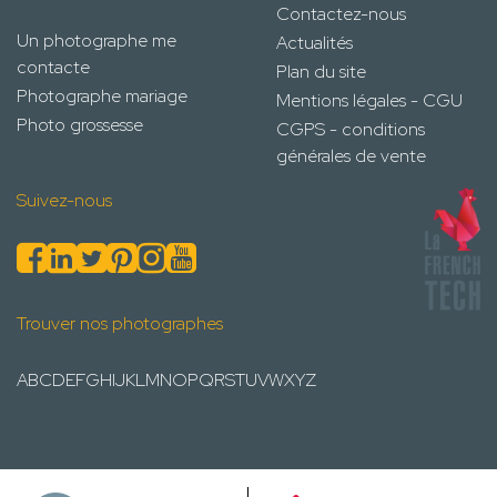
Contactez-nous
Un photographe me
Actualités
contacte
Plan du site
Photographe mariage
Mentions légales - CGU
Photo grossesse
CGPS - conditions
générales de vente
Suivez-nous
Trouver nos photographes
A
B
C
D
E
F
G
H
I
J
K
L
M
N
O
P
Q
R
S
T
U
V
W
X
Y
Z