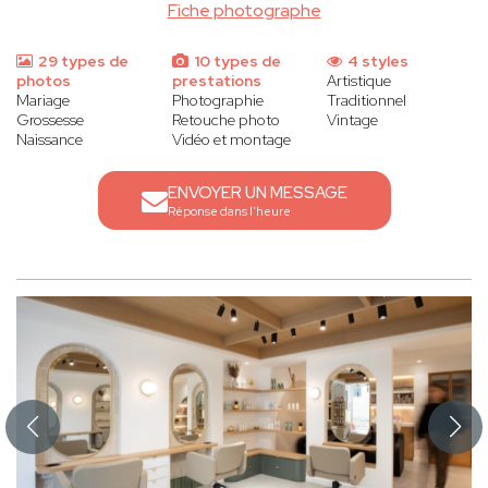
Fiche photographe
29 types de
10 types de
4 styles
photos
prestations
Artistique
Mariage
Photographie
Traditionnel
Grossesse
Retouche photo
Vintage
Naissance
Vidéo et montage
ENVOYER UN MESSAGE
Réponse dans l'heure