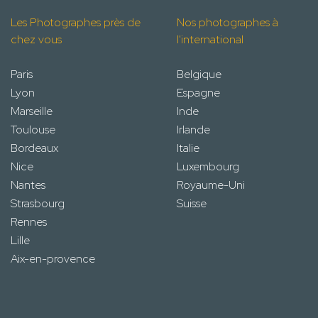
Les Photographes près de
Nos photographes à
chez vous
l'international
Paris
Belgique
Lyon
Espagne
Marseille
Inde
Toulouse
Irlande
Bordeaux
Italie
Nice
Luxembourg
Nantes
Royaume-Uni
Strasbourg
Suisse
Rennes
Lille
Aix-en-provence