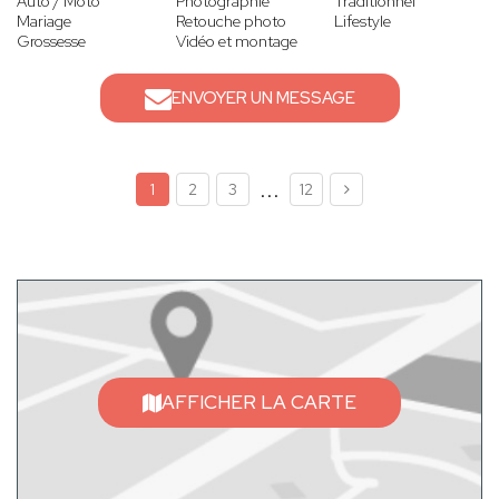
Auto / Moto
Photographie
Traditionnel
Mariage
Retouche photo
Lifestyle
Grossesse
Vidéo et montage
ENVOYER UN MESSAGE
...
1
2
3
12
AFFICHER LA CARTE