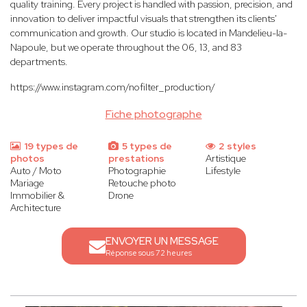
quality training. Every project is handled with passion, precision, and
innovation to deliver impactful visuals that strengthen its clients'
communication and growth. Our studio is located in Mandelieu-la-
Napoule, but we operate throughout the 06, 13, and 83
departments.
https://www.instagram.com/nofilter_production/
Fiche photographe
19 types de
5 types de
2 styles
photos
prestations
Artistique
Auto / Moto
Photographie
Lifestyle
Mariage
Retouche photo
Immobilier &
Drone
Architecture
ENVOYER UN MESSAGE
Réponse sous 72 heures