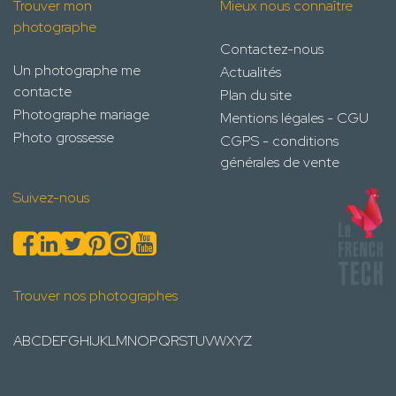
Trouver mon
Mieux nous connaître
photographe
Contactez-nous
Un photographe me
Actualités
contacte
Plan du site
Photographe mariage
Mentions légales - CGU
Photo grossesse
CGPS - conditions
générales de vente
Suivez-nous
Trouver nos photographes
A
B
C
D
E
F
G
H
I
J
K
L
M
N
O
P
Q
R
S
T
U
V
W
X
Y
Z