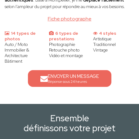
authentiques
. Basé à Montpellier, je me
déplace facilement
selon l’ampleur du projet pour répondre au mieux à vos besoins.
Fiche photographe
14 types de
6 types de
4 styles
photos
prestations
Artistique
Auto / Moto
Photographie
Traditionnel
Immobilier &
Retouche photo
Vintage
Architecture
Vidéo et montage
Bâtiment
ENVOYER UN MESSAGE
Réponse sous 24 heures
Ensemble
définissons votre projet