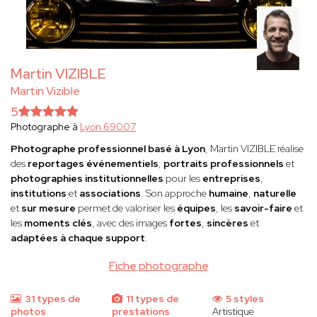
Martin VIZIBLE
Martin Vizible
5
Photographe à
Lyon 69007
Photographe professionnel basé à Lyon
, Martin VIZIBLE réalise
des
reportages événementiels
,
portraits professionnels
et
photographies institutionnelles
pour les
entreprises
,
institutions
et
associations
. Son approche
humaine
,
naturelle
et
sur mesure
permet de valoriser les
équipes
, les
savoir-faire
et
les
moments clés
, avec des images
fortes
,
sincères
et
adaptées à chaque support
.
Fiche photographe
31 types de
11 types de
5 styles
photos
prestations
Artistique