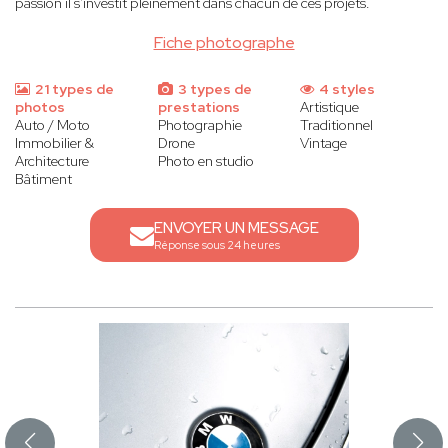
passion il s'investit pleinement dans chacun de ces projets.
Fiche photographe
21 types de
3 types de
4 styles
photos
prestations
Artistique
Auto / Moto
Photographie
Traditionnel
Immobilier &
Drone
Vintage
Architecture
Photo en studio
Bâtiment
ENVOYER UN MESSAGE
Réponse sous 24 heures