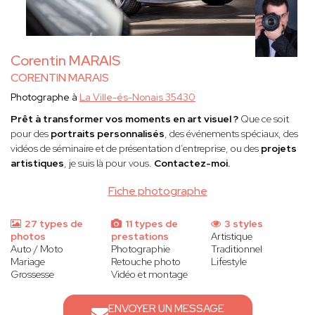
photographe professionnel
capture des images
époustouflantes qui mettent en avant les caractéristiques
uniques de vos véhicules.
Corentin MARAIS
Pour des reportages lors d’événements automobiles
Salons,
rallyes
ou expositions, un
photographe auto/moto
CORENTIN MARAIS
immortalise ces moments avec des clichés dynamiques et
Photographe à
La Ville-és-Nonais 35430
authentiques, mettant en scène l’énergie et la passion qui
entourent ces engins.
Prêt à transformer vos moments en art visuel ?
Que ce soit
pour des
portraits personnalisés
, des événements spéciaux, des
Pour valoriser les détails et le design
vidéos de séminaire et de présentation d’entreprise, ou des
projets
Chaque ligne, chaque courbe et chaque finition comptent. Un
artistiques
, je suis là pour vous.
Contactez-moi.
photographe professionnel
saura capturer ces éléments
avec précision pour refléter toute la beauté de vos véhicules.
Fiche photographe
Pour des photos artistiques
La
photographie auto/moto
peut également s’inscrire dans
27 types de
11 types de
3 styles
photos
prestations
Artistique
une démarche artistique. Un professionnel crée des images
Auto / Moto
Photographie
Traditionnel
spectaculaires qui racontent une histoire et suscitent l’émotion.
Mariage
Retouche photo
Lifestyle
Grossesse
Vidéo et montage
Pourquoi choisir un photographe avec Trouver mon
photographe ?
Des experts passionnés : Nos
photographes
ENVOYER UN MESSAGE