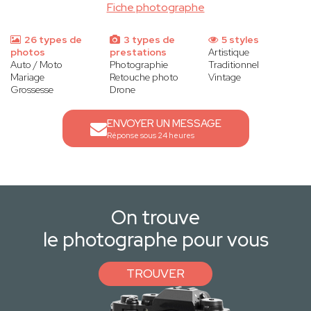
Fiche photographe
26 types de
3 types de
5 styles
photos
prestations
Artistique
Auto / Moto
Photographie
Traditionnel
Mariage
Retouche photo
Vintage
Grossesse
Drone
ENVOYER UN MESSAGE
Réponse sous 24 heures
On trouve
le photographe pour vous
TROUVER