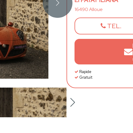
EI PATAT ILIANA
16490 Alloue
TEL.
Rapide
Gratuit