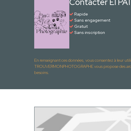
Contacter EI PA
Rapide
Sans engagement
Gratuit
Sans inscription
En renseignant ces données, vous consentez à leur util
TROUVERMONPHOTOGRAPHE vous propose des archite
besoins.