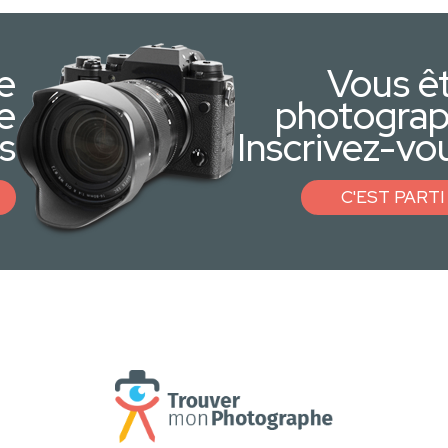
e
Vous ê
e
photogra
s
Inscrivez-vou
C'EST PARTI 