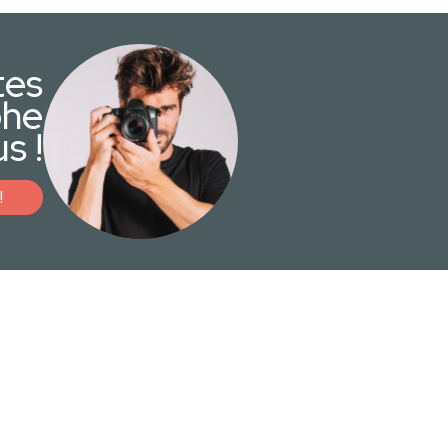
tes
phe
s !
!