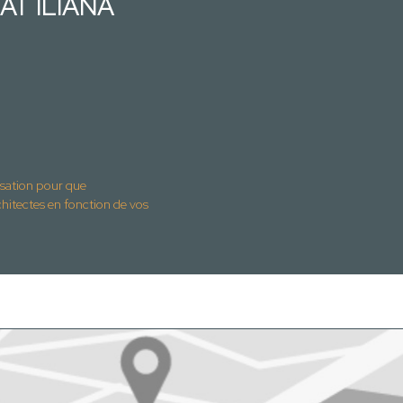
TAT ILIANA
isation pour que
ctes en fonction de vos