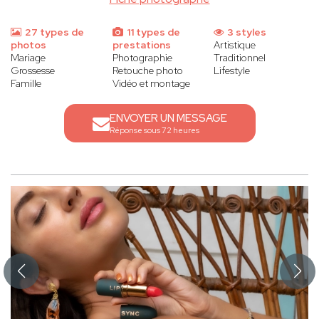
27 types de
11 types de
3 styles
photos
prestations
Artistique
Mariage
Photographie
Traditionnel
Grossesse
Retouche photo
Lifestyle
Famille
Vidéo et montage
ENVOYER UN MESSAGE
Réponse sous 72 heures