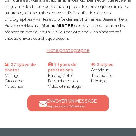
particulière aux détails et aux ambiances, qui permettent de révéler la
singularité de chaque personne ou projet. Elle privilégie des images
naturelles, loin des mises en scène figées, afin de créer des
photographies vivantes et profondément humaines. Basée entre la
Provence et le Jura,
Marine MISTRE
se déplace pour réaliser des
séances en extérieur ou sur le lieu de votre choix, en s’adaptant à
chaque univers et à chaque besoin.
Fiche photographe
27 types de
7 types de
3 styles
photos
prestations
Artistique
Mariage
Photographie
Traditionnel
Grossesse
Retouche photo
Lifestyle
Naissance
Vidéo et montage
ENVOYER UN MESSAGE
Réponse sous 24 heures