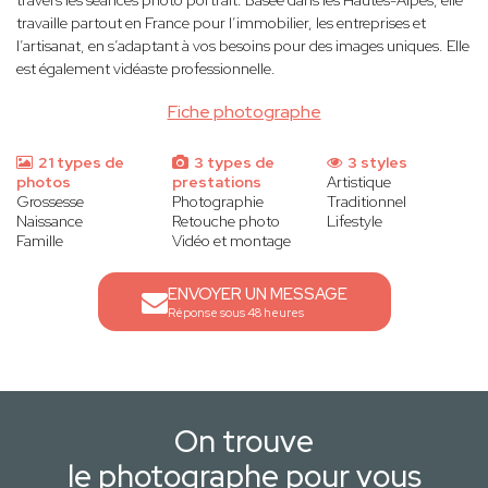
travers les séances photo portrait. Basée dans les Hautes-Alpes, elle
travaille partout en France pour l’immobilier, les entreprises et
l’artisanat, en s’adaptant à vos besoins pour des images uniques. Elle
est également vidéaste professionnelle.
Fiche photographe
21 types de
3 types de
3 styles
photos
prestations
Artistique
Grossesse
Photographie
Traditionnel
Naissance
Retouche photo
Lifestyle
Famille
Vidéo et montage
ENVOYER UN MESSAGE
Réponse sous 48 heures
On trouve
le photographe pour vous