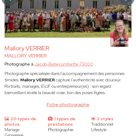
Mallory VERRIER
MALLORY VERRIER
Photographe à
Jacob-Bellecombette 73000
Photographe spécialisée dans l’accompagnement des personnes
timides,
Mallory VERRIER
capture l’authenticité avec douceur.
Portraits, mariages, EVJF ou entrepreneur(es) : son regard
bienveillant révèle la beauté vraie, loin des poses figées.
Fiche photographe
20 types de
1 types de
2 styles
photos
prestations
Traditionnel
Mariage
Photographie
Lifestyle
Grossesse