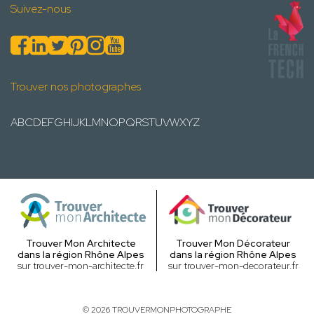
Suivez-nous
Trouver nos photographes
A
B
C
D
E
F
G
H
I
J
K
L
M
N
O
P
Q
R
S
T
U
V
W
X
Y
Z
Trouver Mon Architecte
Trouver Mon Décorateur
dans la région Rhône Alpes
dans la région Rhône Alpes
sur trouver-mon-architecte.fr
sur trouver-mon-decorateur.fr
© 2026 TROUVERMONPHOTOGRAPHE