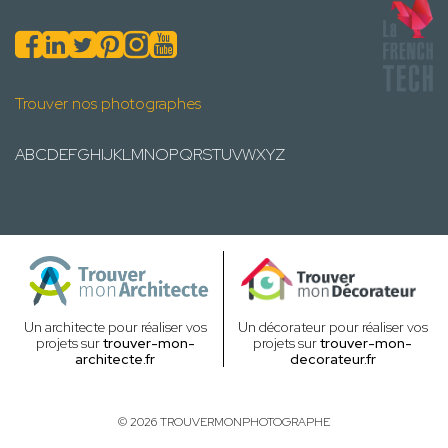
Trouver nos photographes
A
B
C
D
E
F
G
H
I
J
K
L
M
N
O
P
Q
R
S
T
U
V
W
X
Y
Z
Un architecte pour réaliser vos
Un décorateur pour réaliser vos
projets sur
trouver-mon-
projets sur
trouver-mon-
architecte.fr
decorateur.fr
© 2026 TROUVERMONPHOTOGRAPHE