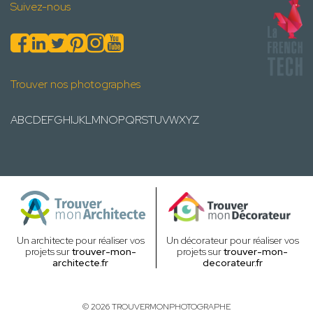
Suivez-nous
Trouver nos photographes
A
B
C
D
E
F
G
H
I
J
K
L
M
N
O
P
Q
R
S
T
U
V
W
X
Y
Z
Un architecte pour réaliser vos
Un décorateur pour réaliser vos
projets sur
trouver-mon-
projets sur
trouver-mon-
architecte.fr
decorateur.fr
© 2026 TROUVERMONPHOTOGRAPHE