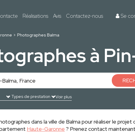
ontacte
Réalisations
Avis
Contactez-nous
Se co
ronne
Photographes Balma
tographes à Pi
REC
Voir plus
otographes dans la ville de Balma pour réaliser le projet 
département
Haute-Garonne
? Prenez contact maintenant