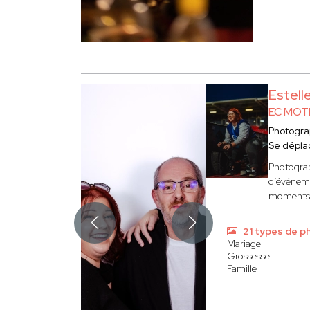
Estel
EC MOT
Photogr
Se dépla
Photograp
d’événeme
moments f
21 types de p
Mariage
Grossesse
Famille