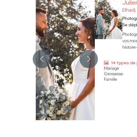
Juli
Elhadj
Photog
Se dép
Photogr
vos mome
histoire
14 types de
Mariage
Grossesse
Famille