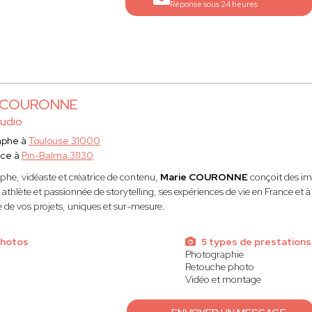
Réponse sous 24 heures
e COURONNE
udio
aphe à
Toulouse 31000
ace à
Pin-Balma 31130
he, vidéaste et créatrice de contenu,
Marie COURONNE
conçoit des im
athlète et passionnée de storytelling, ses expériences de vie en France et 
e de vos projets, uniques et sur-mesure.
photos
5 types de prestations
Photographie
Retouche photo
Vidéo et montage