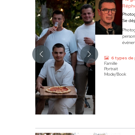
Réph
Photo
Se dé
Photog
personn
événem
6 types de
Famille
Portrait
Mode/Book