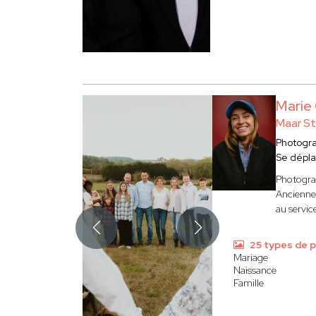
Mari
Maar St
Photogr
Se dépl
Photograp
Ancienne 
au servic
25 types de 
Mariage
Naissance
Famille