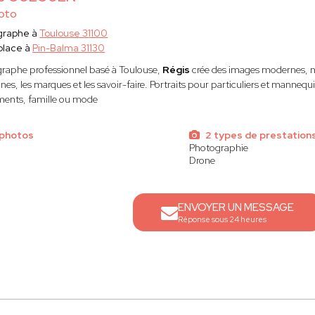
oto
graphe à
Toulouse 31100
place à
Pin-Balma 31130
raphe professionnel basé à Toulouse,
Régis
crée des images modernes, na
es, les marques et les savoir-faire. Portraits pour particuliers et mannequi
ents, famille ou mode
 photos
2 types de prestation
Photographie
Drone
ENVOYER UN MESSAGE
Réponse sous 24 heures