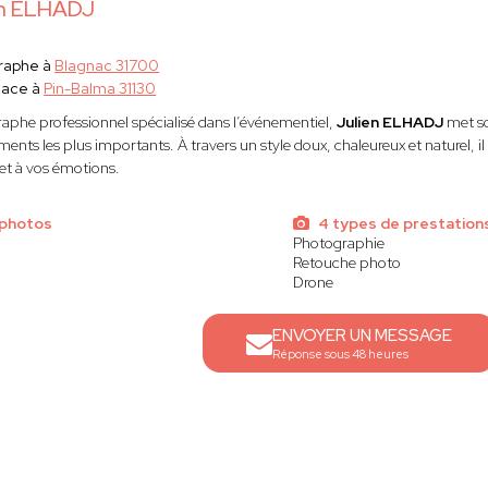
en ELHADJ
raphe à
Blagnac 31700
lace à
Pin-Balma 31130
aphe professionnel spécialisé dans l’événementiel,
Julien ELHADJ
met so
nts les plus importants. À travers un style doux, chaleureux et naturel, il 
 et à vos émotions.
 photos
4 types de prestation
Photographie
Retouche photo
Drone
ENVOYER UN MESSAGE
Réponse sous 48 heures