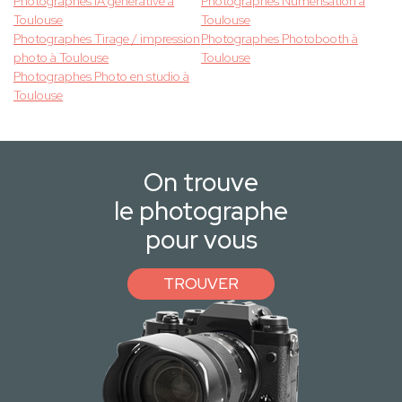
Photographes IA générative à
Photographes Numérisation à
Toulouse
Toulouse
Photographes Tirage / impression
Photographes Photobooth à
photo à Toulouse
Toulouse
Photographes Photo en studio à
Toulouse
On trouve
le photographe
pour vous
TROUVER