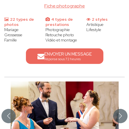
Fiche photographe
22 types de
4 types de
2 styles
photos
prestations
Artistique
Mariage
Photographie
Lifestyle
Grossesse
Retouche photo
Famille
Vidéo et montage
ENVOYER UN MESSAGE
Réponse sous 72 heures