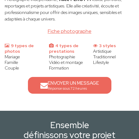
reportages et projets artistiques. Elle allie créativité, écoute et
professionnalisme pour offrir des images uniques, sensibles et
adaptées à chaque univers.
Fiche photographe
9 types de
4 types de
3 styles
photos
prestations
Artistique
Mariage
Photographie
Traditionnel
Famille
Vidéo et montage
Lifestyle
Couple
Formation
ENVOYER UN MESSAGE
Réponse sous 72 heures
Ensemble
définissons votre projet