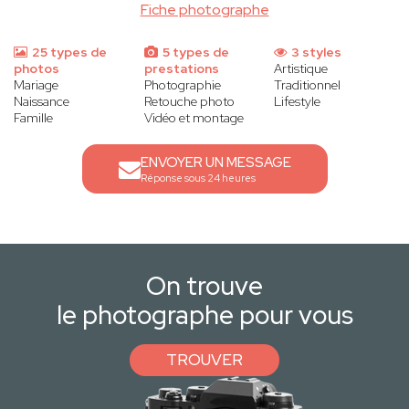
Fiche photographe
25 types de
5 types de
3 styles
photos
prestations
Artistique
Mariage
Photographie
Traditionnel
Naissance
Retouche photo
Lifestyle
Famille
Vidéo et montage
ENVOYER UN MESSAGE
Réponse sous 24 heures
On trouve
le photographe pour vous
TROUVER