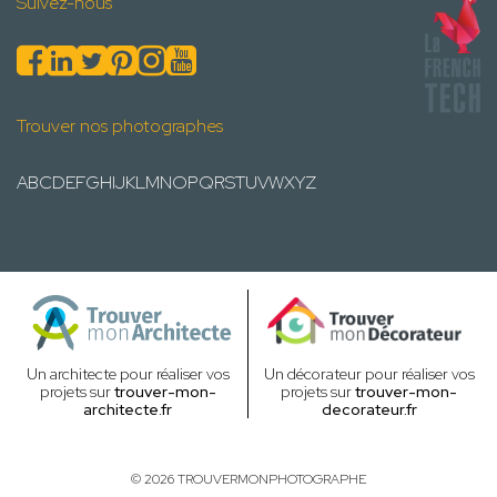
Suivez-nous
Trouver nos photographes
A
B
C
D
E
F
G
H
I
J
K
L
M
N
O
P
Q
R
S
T
U
V
W
X
Y
Z
Un architecte pour réaliser vos
Un décorateur pour réaliser vos
projets sur
trouver-mon-
projets sur
trouver-mon-
architecte.fr
decorateur.fr
© 2026 TROUVERMONPHOTOGRAPHE