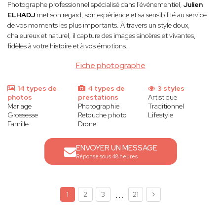
Photographe professionnel spécialisé dans l’événementiel,
Julien
ELHADJ
met son regard, son expérience et sa sensibilité au service
de vos moments les plus importants. À travers un style doux,
chaleureux et naturel, il capture des images sincères et vivantes,
fidèles à votre histoire et à vos émotions.
Fiche photographe
14 types de
4 types de
3 styles
photos
prestations
Artistique
Mariage
Photographie
Traditionnel
Grossesse
Retouche photo
Lifestyle
Famille
Drone
ENVOYER UN MESSAGE
Réponse sous 48 heures
...
1
2
3
21