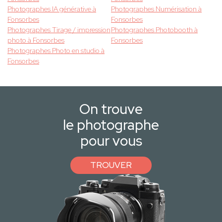
Photographes IA générative à
Photographes Numérisation à
Fonsorbes
Fonsorbes
Photographes Tirage / impression
Photographes Photobooth à
photo à Fonsorbes
Fonsorbes
Photographes Photo en studio à
Fonsorbes
On trouve
le photographe
pour vous
TROUVER