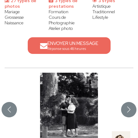
27 types de
3 types de
3 styles
photos
prestations
Artistique
Mariage
Formation
Traditionnel
Grossesse
Cours de
Lifestyle
Naissance
Photographie
Atelier photo
ENVOYER UN MESSAGE
Réponse sous 48 heures