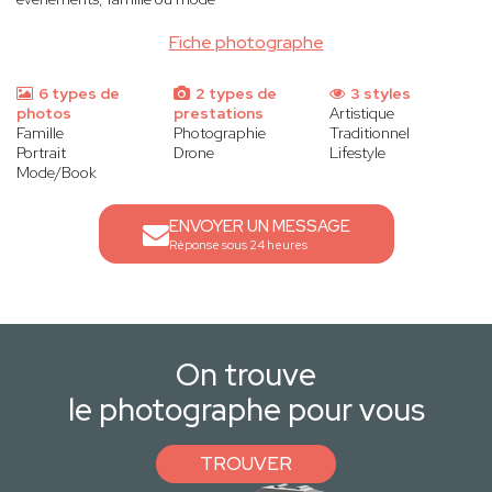
Fiche photographe
6 types de
2 types de
3 styles
photos
prestations
Artistique
Famille
Photographie
Traditionnel
Portrait
Drone
Lifestyle
Mode/Book
ENVOYER UN MESSAGE
Réponse sous 24 heures
On trouve
le photographe pour vous
TROUVER