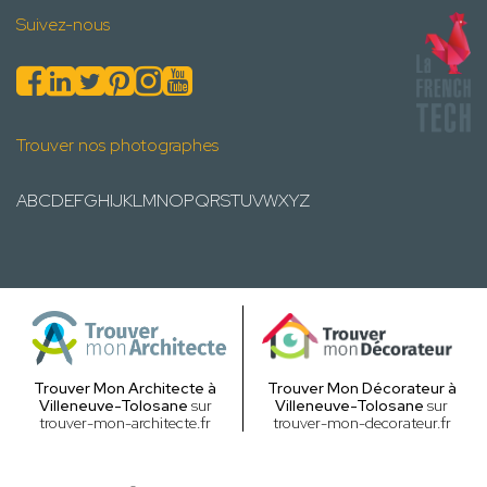
Suivez-nous
Trouver nos photographes
A
B
C
D
E
F
G
H
I
J
K
L
M
N
O
P
Q
R
S
T
U
V
W
X
Y
Z
Trouver Mon Architecte à
Trouver Mon Décorateur à
Villeneuve-Tolosane
sur
Villeneuve-Tolosane
sur
trouver-mon-architecte.fr
trouver-mon-decorateur.fr