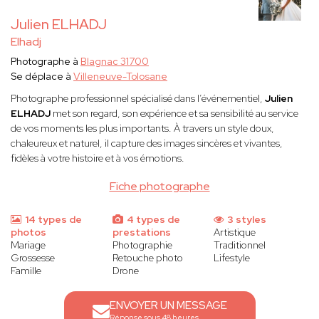
Julien ELHADJ
Elhadj
Photographe à
Blagnac 31700
Se déplace à
Villeneuve-Tolosane
Photographe professionnel spécialisé dans l’événementiel,
Julien
ELHADJ
met son regard, son expérience et sa sensibilité au service
de vos moments les plus importants. À travers un style doux,
chaleureux et naturel, il capture des images sincères et vivantes,
fidèles à votre histoire et à vos émotions.
Fiche photographe
14 types de
4 types de
3 styles
photos
prestations
Artistique
Mariage
Photographie
Traditionnel
Grossesse
Retouche photo
Lifestyle
Famille
Drone
ENVOYER UN MESSAGE
Réponse sous 48 heures