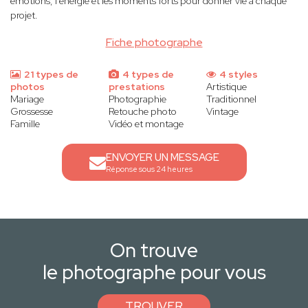
émotions, l’énergie et les moments forts pour donner vie à chaque
projet.
Fiche photographe
21 types de
4 types de
4 styles
photos
prestations
Artistique
Mariage
Photographie
Traditionnel
Grossesse
Retouche photo
Vintage
Famille
Vidéo et montage
ENVOYER UN MESSAGE
Réponse sous 24 heures
On trouve
le photographe pour vous
TROUVER