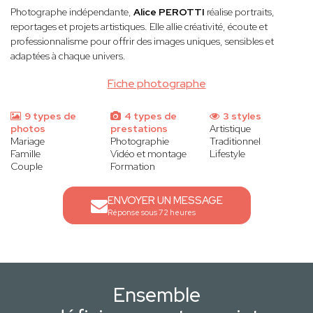
Photographe indépendante,
Alice PEROTTI
réalise portraits,
reportages et projets artistiques. Elle allie créativité, écoute et
professionnalisme pour offrir des images uniques, sensibles et
adaptées à chaque univers.
Fiche photographe
9 types de
4 types de
3 styles
photos
prestations
Artistique
Mariage
Photographie
Traditionnel
Famille
Vidéo et montage
Lifestyle
Couple
Formation
ENVOYER UN MESSAGE
Réponse sous 72 heures
Ensemble