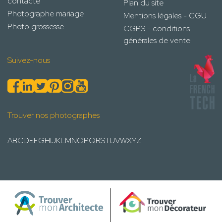
contacte
Plan du site
Photographe mariage
Mentions légales - CGU
Photo grossesse
CGPS - conditions
générales de vente
Suivez-nous
Trouver nos photographes
A
B
C
D
E
F
G
H
I
J
K
L
M
N
O
P
Q
R
S
T
U
V
W
X
Y
Z