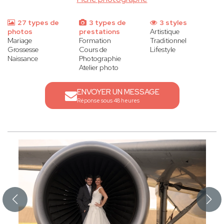
27 types de
3 types de
3 styles
photos
prestations
Artistique
Mariage
Formation
Traditionnel
Grossesse
Cours de
Lifestyle
Naissance
Photographie
Atelier photo
ENVOYER UN MESSAGE
Réponse sous 48 heures