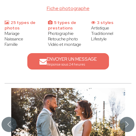
Fiche photographe
25 types de
5 types de
3 styles
photos
prestations
Artistique
Mariage
Photographie
Traditionnel
Naissance
Retouche photo
Lifestyle
Famille
Vidéo et montage
ENVOYER UN MESSAGE
Réponse sous 24 heures