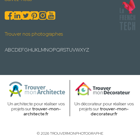
Trouver nos photographes
A
B
C
D
E
F
G
H
I
J
K
L
M
N
O
P
Q
R
S
T
U
V
W
X
Y
Z
Un architecte pour réaliser vos
Un décorateur pour réaliser vos
projets sur
trouver-mon-
projets sur
trouver-mon-
architecte.fr
decorateur.fr
© 2026 TROUVERMONPHOTOGRAPHE