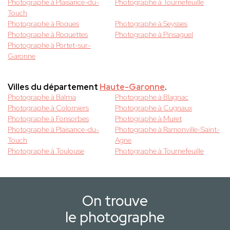
Photographe à Plaisance-du-
Photographe à Tournefeuille
Touch
Photographe à Roques
Photographe à Seysses
Photographe à Roquettes
Photographe à Pinsaguel
Photographe à Portet-sur-
Garonne
Villes du département
Haute-Garonne
.
Photographe à Balma
Photographe à Blagnac
Photographe à Colomiers
Photographe à Cugnaux
Photographe à Fonsorbes
Photographe à Muret
Photographe à Plaisance-du-
Photographe à Ramonville-Saint-
Touch
Agne
Photographe à Toulouse
Photographe à Tournefeuille
On trouve
le photographe