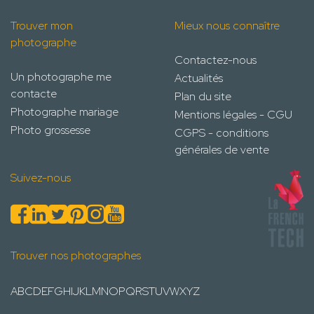
Trouver mon
Mieux nous connaître
photographe
Contactez-nous
Un photographe me
Actualités
contacte
Plan du site
Photographe mariage
Mentions légales - CGU
Photo grossesse
CGPS - conditions
générales de vente
Suivez-nous
Trouver nos photographes
A
B
C
D
E
F
G
H
I
J
K
L
M
N
O
P
Q
R
S
T
U
V
W
X
Y
Z