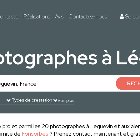
ontacte
Réalisations
Avis
Contactez-nous
Se co
otographes à Lé
REC
Voir plus
 projet parmi les 20 photographes à Leguevin et aux ale
ximité de
Fonsorbes
? Prenez contact maintenant et grat