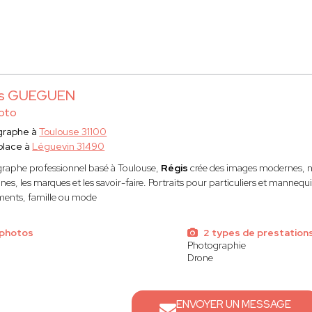
is GUEGUEN
oto
graphe à
Toulouse 31100
place à
Léguevin 31490
raphe professionnel basé à Toulouse,
Régis
crée des images modernes, na
es, les marques et les savoir-faire. Portraits pour particuliers et mannequi
ents, famille ou mode
 photos
2 types de prestation
Photographie
Drone
ENVOYER UN MESSAGE