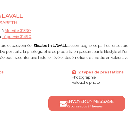
h LAVALL
ISABETH
e à
Merville 31330
à
Léguevin 31490
pro et passionnée,
Elisabeth LAVALL
accompagne les particuliers et prof
Du portrait à la photographie de produits, en passant par le lifestyle et l'
ée pour raconter une histoire, révéler des émotions et mettre en valeur ave
os
2 types de prestations
Photographie
Retouche photo
ENVOYER UN MESSAGE
Réponse sous 24 heures