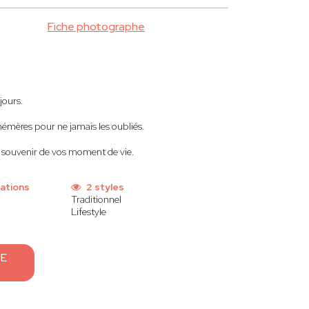
Fiche photographe
jours.
émères pour ne jamais les oubliés.
souvenir de vos moment de vie.
ations
2 styles
Traditionnel
Lifestyle
GE