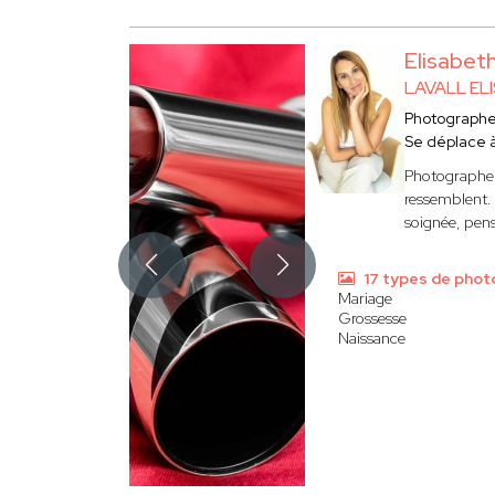
Elisabet
LAVALL EL
Photograph
Se déplace 
Photographe 
ressemblent. 
soignée, pens
17 types de phot
Mariage
Grossesse
Naissance