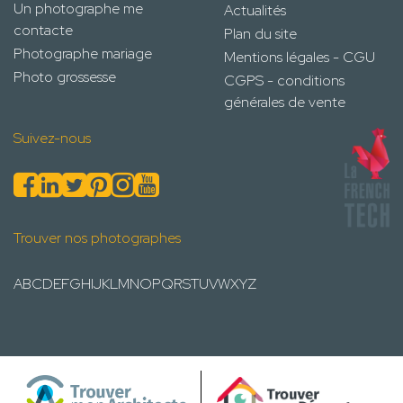
Un photographe me
Actualités
contacte
Plan du site
Photographe mariage
Mentions légales - CGU
Photo grossesse
CGPS - conditions
générales de vente
Suivez-nous
Trouver nos photographes
A
B
C
D
E
F
G
H
I
J
K
L
M
N
O
P
Q
R
S
T
U
V
W
X
Y
Z