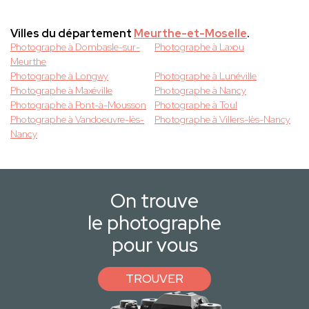
Villes du département
Meurthe-et-Moselle
.
Photographe à Dombasle-sur-
Photographe à Laxou
Meurthe
Photographe à Longwy
Photographe à Lunéville
Photographe à Maxéville
Photographe à Nancy
Photographe à Pont-à-Mousson
Photographe à Toul
Photographe à Vandoeuvre-lès-
Photographe à Villers-lès-Nancy
Nancy
On trouve
le photographe
pour vous
TROUVER