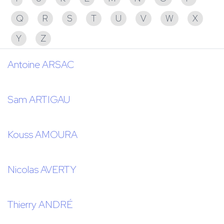
Q
R
S
T
U
V
W
X
Y
Z
Antoine ARSAC
Sam ARTIGAU
Kouss AMOURA
Nicolas AVERTY
Thierry ANDRÉ