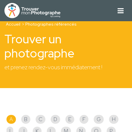
Accueil
Photographes référencés
Trouver un
photographe
et prenez rendez-vous immédiatement !
Photographes référencés
A
B
C
D
E
F
G
H
I
J
K
L
M
N
O
P