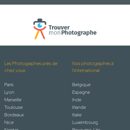
Les Photographes près de
Nos photographes à
chez vous
l'international
Paris
Belgique
Lyon
Espagne
Marseille
Inde
Toulouse
Irlande
Bordeaux
Italie
Nice
Luxembourg
Nantes
Royaume-Uni