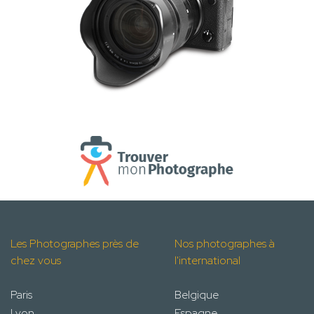
Les Photographes près de
Nos photographes à
chez vous
l'international
Paris
Belgique
Lyon
Espagne