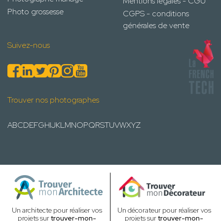
Mentions légales - CGU
Photo grossesse
CGPS - conditions
générales de vente
Suivez-nous
Trouver nos photographes
A
B
C
D
E
F
G
H
I
J
K
L
M
N
O
P
Q
R
S
T
U
V
W
X
Y
Z
Un architecte pour réaliser vos
Un décorateur pour réaliser vos
projets sur
trouver-mon-
projets sur
trouver-mon-