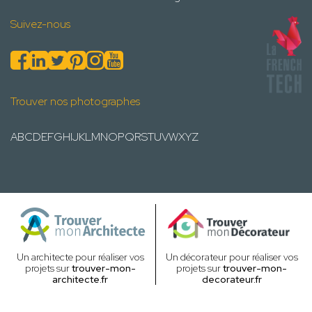
Suivez-nous
Trouver nos photographes
A
B
C
D
E
F
G
H
I
J
K
L
M
N
O
P
Q
R
S
T
U
V
W
X
Y
Z
Un architecte pour réaliser vos
Un décorateur pour réaliser vos
projets sur
trouver-mon-
projets sur
trouver-mon-
architecte.fr
decorateur.fr