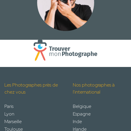
Les Photographes près de
Nos photographes à
chez vous
l'international
Paris
Belgique
Lyon
Espagne
Marseille
Inde
Toulouse
Irlande