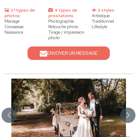
21 types de
4 types de
3 styles
photos
prestations
Artistique
Mariage
Photographie
Traditionnel
Grossesse
Retouche photo
Lifestyle
Naissance
Tirage / impression
photo
ENVOYER UN MESSAGE