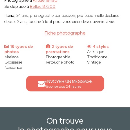
Photographe à
Alloue 16490
Se déplace à
Bellac 87300
Iliana
, 24 ans, photographe par passion, professionnelle déclarée
depuis 2 ans, touche à tout pour vous créer des souvenirs à vie.
Fiche photographe
19 types de
2 types de
4 styles
photos
prestations
Artistique
Mariage
Photographie
Traditionnel
Grossesse
Retouche photo
Vintage
Naissance
ENVOYER UN MESSAGE
Réponse sous 24 heures
On trouve