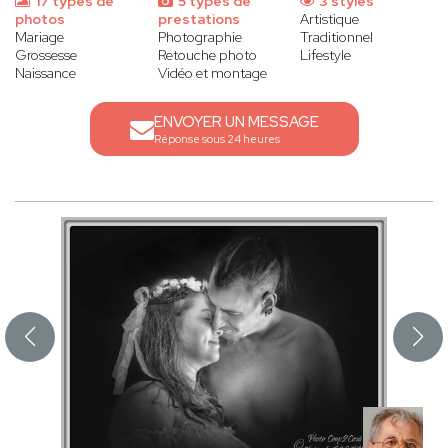
17 types de
5 types de
3 styles
photos
prestations
Artistique
Mariage
Photographie
Traditionnel
Grossesse
Retouche photo
Lifestyle
Naissance
Vidéo et montage
ENVOYER UN MESSAGE
Réponse sous 24 heures