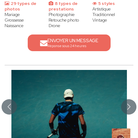
29 types de
8 types de
5 styles
photos
prestations
Artistique
Mariage
Photographie
Traditionnel
Grossesse
Retouche photo
Vintage
Naissance
Drone
ENVOYER UN MESSAGE
Réponse sous 24 heures