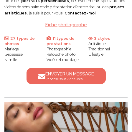
pour des
portraits personnalisés
, des événements spéciaux, des
vidéos de séminaire et de présentation d’entreprise, ou des
projets
artistiques
, je suis là pour vous.
Contactez-moi.
Fiche photographe
27 types de
11 types de
3 styles
photos
prestations
Artistique
Mariage
Photographie
Traditionnel
Grossesse
Retouche photo
Lifestyle
Famille
Vidéo et montage
ENVOYER UN MESSAGE
Réponse sous 72 heures