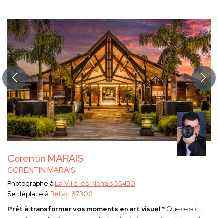
Corentin MARAIS
CORENTIN MARAIS
Photographe à
La Ville-és-Nonais 35430
Se déplace à
Bellac 87300
Prêt à transformer vos moments en art visuel ?
Que ce soit