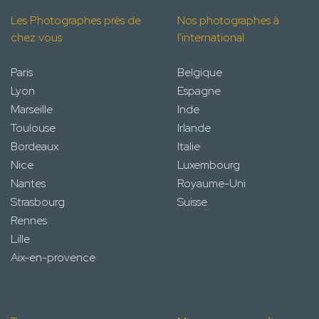
Les Photographes près de
Nos photographes à
chez vous
l'international
Paris
Belgique
Lyon
Espagne
Marseille
Inde
Toulouse
Irlande
Bordeaux
Italie
Nice
Luxembourg
Nantes
Royaume-Uni
Strasbourg
Suisse
Rennes
Lille
Aix-en-provence