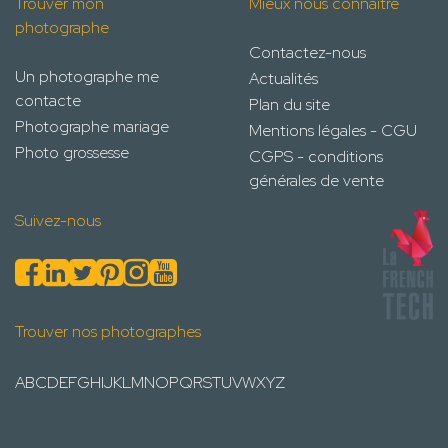
Trouver mon
Mieux nous connaître
photographe
Contactez-nous
Un photographe me
Actualités
contacte
Plan du site
Photographe mariage
Mentions légales - CGU
Photo grossesse
CGPS - conditions
générales de vente
Suivez-nous
Trouver nos photographes
A
B
C
D
E
F
G
H
I
J
K
L
M
N
O
P
Q
R
S
T
U
V
W
X
Y
Z