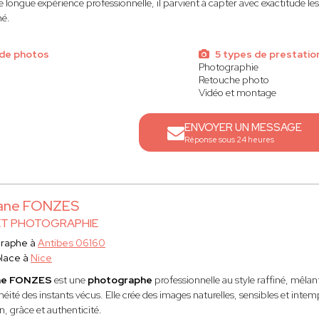
 longue expérience professionnelle, il parvient à capter avec exactitude le
né.
de photos
5 types de prestatio
Photographie
Retouche photo
Vidéo et montage
ENVOYER UN MESSAGE
Réponse sous 24 heures
iane FONZES
ET PHOTOGRAPHIE
graphe à
Antibes 06160
lace à
Nice
ane FONZES
est une
photographe
professionnelle au style raffiné, mêlant
éité des instants vécus. Elle crée des images naturelles, sensibles et inte
, grâce et authenticité.