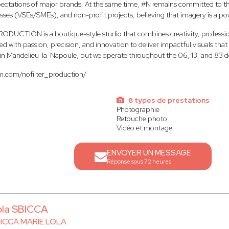
pectations of major brands. At the same time, #N remains committed to t
sses (VSEs/SMEs), and non-profit projects, believing that imagery is a powe
RODUCTION is a boutique-style studio that combines creativity, profession
led with passion, precision, and innovation to deliver impactful visuals th
d in Mandelieu-la-Napoule, but we operate throughout the 06, 13, and 83 
m.com/nofilter_production/
8 types de prestations
Photographie
Retouche photo
Vidéo et montage
ENVOYER UN MESSAGE
Réponse sous 72 heures
ola SBICCA
ICCA MARIE LOLA