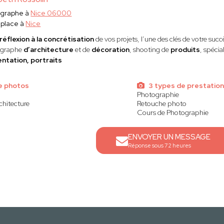
ographe à
Nice 06000
éplace à
Nice
 réflexion à la concrétisation
de vos projets, l’une des clés de votre suc
ographe
d’architecture
et de
décoration
, shooting de
produits
, spécia
ntation, portraits
e photos
3 types de prestatio
Photographie
chitecture
Retouche photo
Cours de Photographie
ENVOYER UN MESSAGE
Réponse sous 72 heures