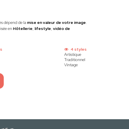
cès dépend de la
mise en valeur de votre image
.
lisée en
Hôtellerie
,
lifestyle
,
vidéo de
ns
4 styles
Artistique
Traditionnel
Vintage