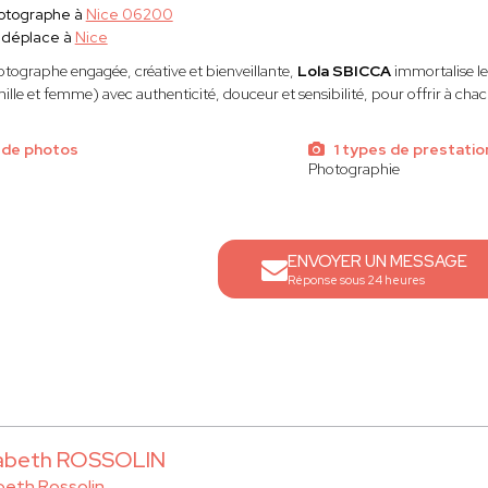
otographe à
Nice 06200
 déplace à
Nice
tographe engagée, créative et bienveillante,
Lola SBICCA
immortalise le
ille et femme) avec authenticité, douceur et sensibilité, pour offrir à ch
 de photos
1 types de prestatio
Photographie
ENVOYER UN MESSAGE
Réponse sous 24 heures
sabeth ROSSOLIN
abeth Rossolin