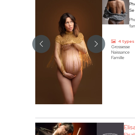
Ph
Se
Pho
fam
4 types
Grossesse
Naissance
Famille
Eli
Elis