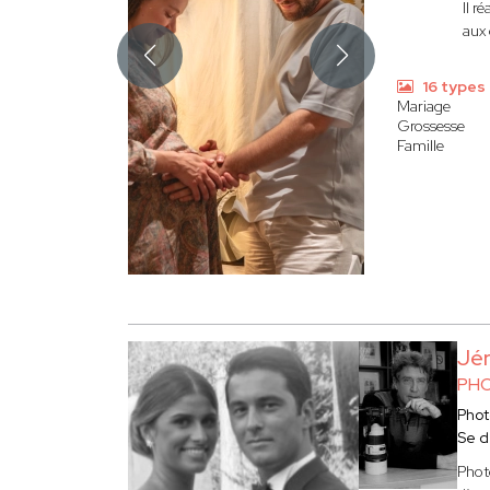
Il r
aux 
16 types
Mariage
Grossesse
Famille
Jé
PHO
Phot
Se d
Phot