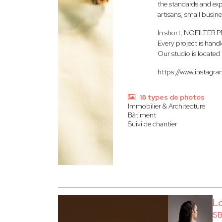
the standards and ex
artisans, small busine
In short, NOFILTER P
Every project is hand
Our studio is locate
https://www.instagra
18 types de photos
Immobilier & Architecture
Bâtiment
Suivi de chantier
L
SB