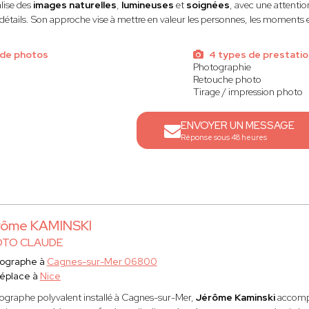
éalise des
images naturelles
,
lumineuses
et
soignées
, avec une attentio
détails. Son approche vise à mettre en valeur les personnes, les moments et
 de photos
4 types de prestatio
Photographie
Retouche photo
Tirage / impression photo
ENVOYER UN MESSAGE
Réponse sous 48 heures
rôme KAMINSKI
TO CLAUDE
ographe à
Cagnes-sur-Mer 06800
éplace à
Nice
ographe polyvalent installé à Cagnes-sur-Mer,
Jérôme Kaminski
accompag