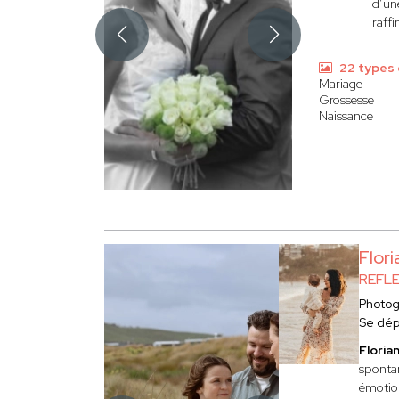
d’une
raffi
22 types 
Mariage
Grossesse
Naissance
Flor
REFL
Photo
Se dép
Flori
spontan
émotion