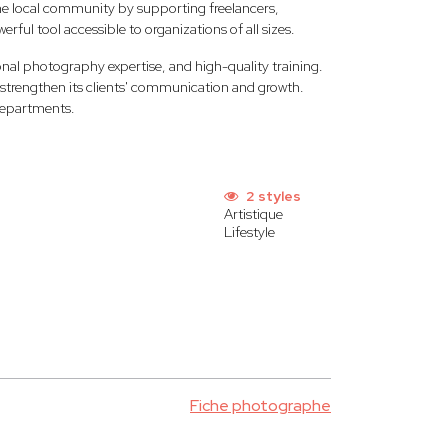
he local community by supporting freelancers,
rful tool accessible to organizations of all sizes.
al photography expertise, and high-quality training.
at strengthen its clients' communication and growth.
departments.
2 styles
Artistique
Lifestyle
Fiche photographe