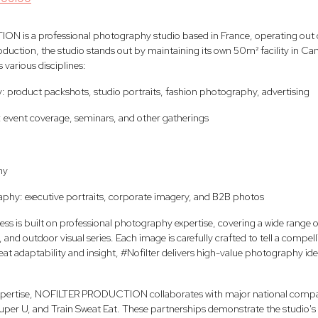
is a professional photography studio based in France, operating out of
duction, the studio stands out by maintaining its own 50m² facility in Ca
various disciplines:
: product packshots, studio portraits, fashion photography, advertising
 event coverage, seminars, and other gatherings
hy
phy: executive portraits, corporate imagery, and B2B photos
ness is built on professional photography expertise, covering a wide range o
nd outdoor visual series. Each image is carefully crafted to tell a compelling
reat adaptability and insight, #Nofilter delivers high-value photography ide
expertise, NOFILTER PRODUCTION collaborates with major national compan
uper U, and Train Sweat Eat. These partnerships demonstrate the studio's ab