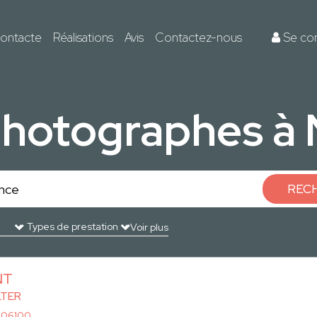
ontacte
Réalisations
Avis
Contactez-nous
Se co
photographes à 
REC
Voir plus
NT
LTER
 06100