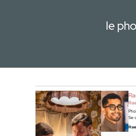
le ph
Ra
Ra
Pho
Se 
Rae