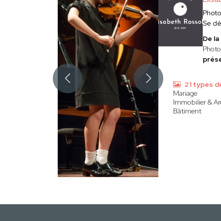
Phot
Se d
De la
Phot
prése
21 types d
Mariage
Immobilier & Ar
Bâtiment