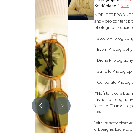
Se déplace à
Nice
NOFILTER PRODUCTION 
and video content pro
photographers across 
- Studio Photography
- Event Photography:
- Drone Photography
- Still Life Photograp
- Corporate Photogra
#Nofilter’s core busi
fashion photography, a
identity. Thanks to g
use.
With its recognized 
d’Épargne, Leclerc, S