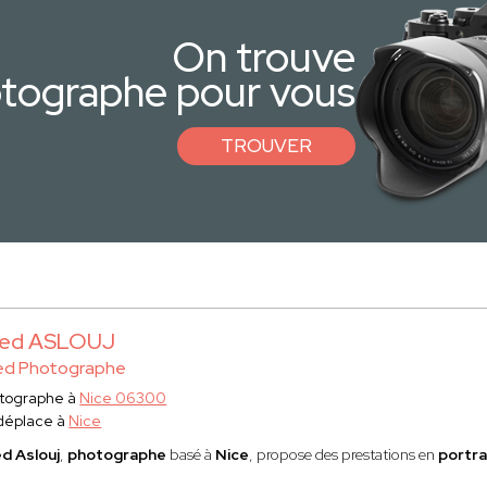
On trouve
otographe pour vous
TROUVER
ed ASLOUJ
ed Photographe
tographe à
Nice 06300
déplace à
Nice
d Aslouj
,
photographe
basé à
Nice
, propose des prestations en
portra