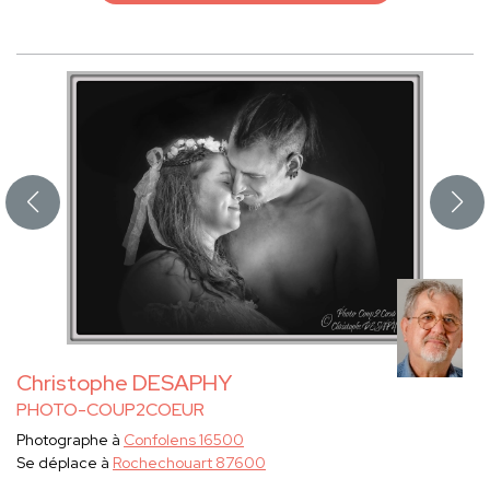
Christophe DESAPHY
PHOTO-COUP2COEUR
Photographe à
Confolens 16500
Se déplace à
Rochechouart 87600