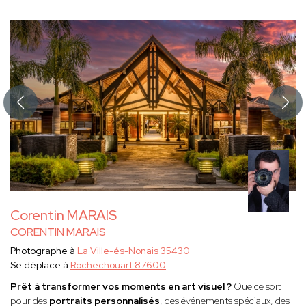
Corentin MARAIS
CORENTIN MARAIS
Photographe à
La Ville-és-Nonais 35430
Se déplace à
Rochechouart 87600
Prêt à transformer vos moments en art visuel ?
Que ce soit
pour des
portraits personnalisés
, des événements spéciaux, des