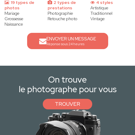
19 types de
2 types de
4 styles
photos
prestations
Artistique
Mariage
Photographie
Traditionnel
Grossesse
Retouche photo
Vintage
Naissance
ENVOYER UN MESSAGE
Réponse sous 24 heures
On trouve
le photographe pour vous
TROUVER