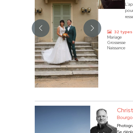
L'a
pour
ress
32 types
Mariage
Grossesse
Naissance
Chri
Bourgo
Photogr
Se dépl