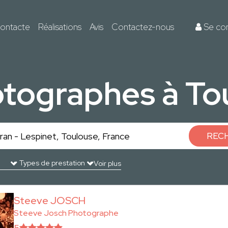
ontacte
Réalisations
Avis
Contactez-nous
Se co
otographes à To
REC
Voir plus
Steeve JOSCH
Steeve Josch Photographe
5