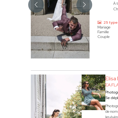
À t
Cha
25 type
Mariage
Famille
Couple
Elis
EA.FL
Photog
Se dép
Photogr
de nomb
les évè