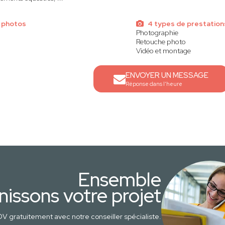
 photos
4 types de prestation
Photographie
Retouche photo
Vidéo et montage
ENVOYER UN MESSAGE
Réponse dans l'heure
Ensemble
nissons votre projet
V gratuitement avec notre conseiller spécialiste.