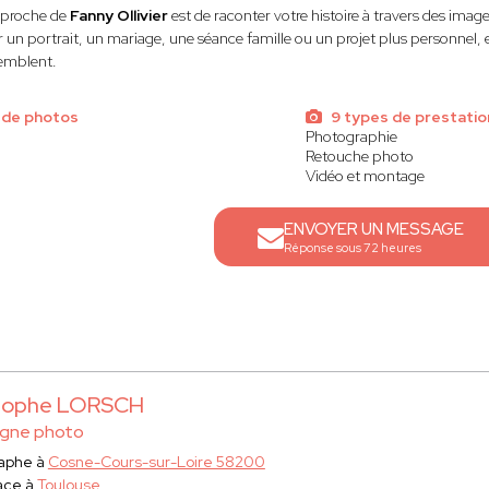
pproche de
Fanny Ollivier
est de raconter votre histoire à travers des imag
 un portrait, un mariage, une séance famille ou un projet plus personnel, e
emblent.
 de photos
9 types de prestatio
Photographie
Retouche photo
Vidéo et montage
ENVOYER UN MESSAGE
Réponse sous 72 heures
stophe LORSCH
gne photo
aphe à
Cosne-Cours-sur-Loire 58200
ace à
Toulouse