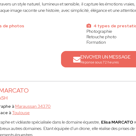
ravers un style naturel, lumineux et sensible, il capture les émotions vraies
que image raconte une histoire, avec simplicité, élégance et une attention p
s de photos
4 types de prestati
Photographie
Retouche photo
Formation
ENVOYER UN MESSAGE
Réponse sous 72 heures
a MARCATO
ASH
raphe à
Maraussan 34370
lace à
Toulouse
aphe et vidéaste spécialisée dans le domaine équestre,
Elisa MARCATO
reux autres domaines. Etant équipée d'un drone, elle réalise des prises de 
nements équestres, ...