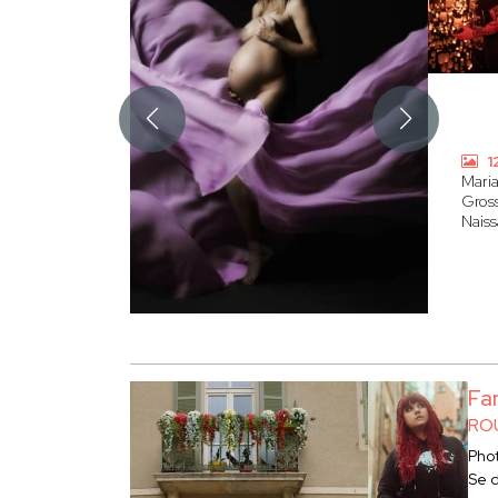
1
Mari
Gros
Nais
Fa
RO
Pho
Se 