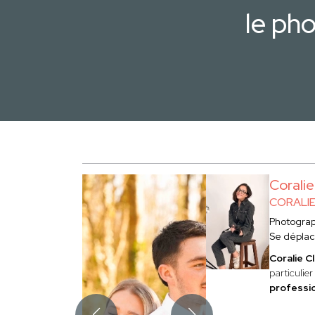
le ph
Corali
CORALI
Photogra
Se dépla
Coralie C
particulier
professio