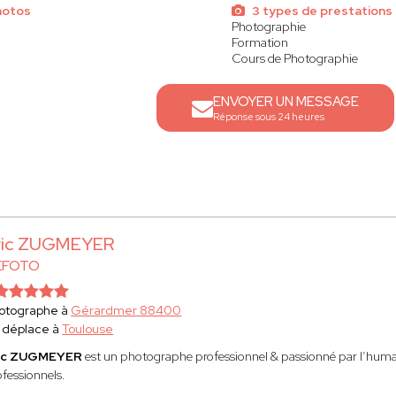
hotos
3 types de prestations
Photographie
Formation
Cours de Photographie
ENVOYER UN MESSAGE
Réponse sous 24 heures
ric ZUGMEYER
EFOTO
otographe à
Gérardmer 88400
 déplace à
Toulouse
ic ZUGMEYER
est un photographe professionnel & passionné par l’humain
ofessionnels.