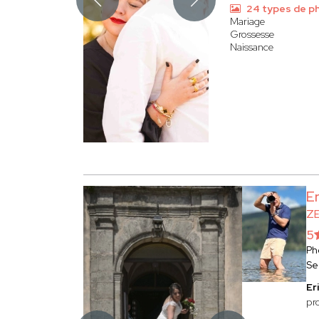
24 types de p
Mariage
Grossesse
Naissance
E
Z
5
Ph
Se
Er
pr