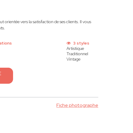
t orientée vers la satisfaction de ses clients. Il vous
ts.
ations
3 styles
Artistique
Traditionnel
Vintage
E
Fiche photographe