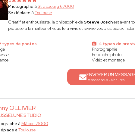
Photographe à
Strasbourg 67000
Se déplace à
Toulouse
Créatif et enthousiaste, la philosophie
de
Steeve Josch
est avant tou
proposera le meilleur et vous fera vivre et revivre vos plus beaux instan
2 types de photos
4 types de prest
age
Photographie
sesse
Retouche photo
sance
Vidéo et montage
ENVOYER UN MESSAG
Réponse sous 24 heures
nny OLLIVIER
USSELUNE STUDIO
tographe à
Mâcon 71000
déplace à
Toulouse