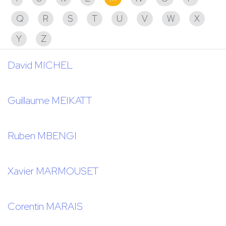
Q
R
S
T
U
V
W
X
Y
Z
David MICHEL
Guillaume MEIKATT
Ruben MBENGI
Xavier MARMOUSET
Corentin MARAIS