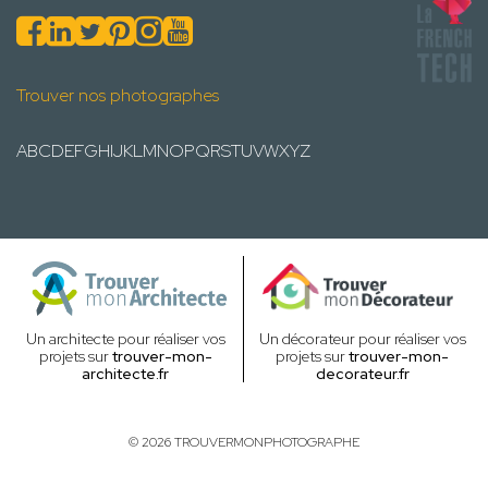
Trouver nos photographes
A
B
C
D
E
F
G
H
I
J
K
L
M
N
O
P
Q
R
S
T
U
V
W
X
Y
Z
Un architecte pour réaliser vos
Un décorateur pour réaliser vos
projets sur
trouver-mon-
projets sur
trouver-mon-
architecte.fr
decorateur.fr
© 2026 TROUVERMONPHOTOGRAPHE