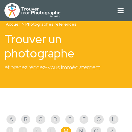
Accueil
Photographes référencés
Trouver un
photographe
et prenez rendez-vous immédiatement !
Photographes référencés
A
B
C
D
E
F
G
H
I
J
K
L
M
N
O
P