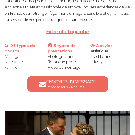
conçoit des images fortes, authentiques et accessibles à tous.
Ancienne athlète et passionnée de storytelling, ses expériences de vie
en France et à l’étranger façonnent un regard sensible et dynamique,
au service de vos projets, uniques et sur-mesure.
Fiche photographe
25 types de
5 types de
3 styles
photos
prestations
Artistique
Mariage
Photographie
Traditionnel
Naissance
Retouche photo
Lifestyle
Famille
Vidéo et montage
ENVOYER UN MESSAGE
Réponse sous 24 heures