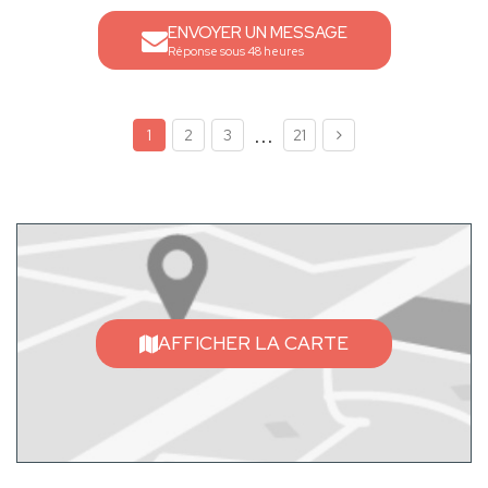
ENVOYER UN MESSAGE
Réponse sous 48 heures
...
1
2
3
21
AFFICHER LA CARTE