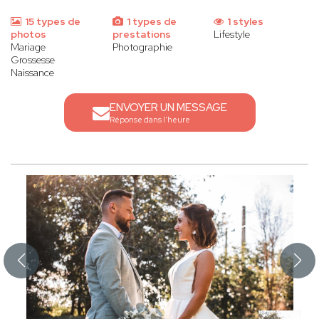
15 types de
1 types de
1 styles
photos
prestations
Lifestyle
Mariage
Photographie
Grossesse
Naissance
ENVOYER UN MESSAGE
Réponse dans l'heure