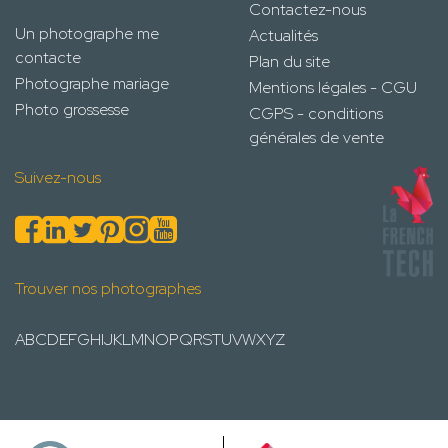
Contactez-nous
Un photographe me
Actualités
contacte
Plan du site
Photographe mariage
Mentions légales - CGU
Photo grossesse
CGPS - conditions
générales de vente
Suivez-nous
Trouver nos photographes
A
B
C
D
E
F
G
H
I
J
K
L
M
N
O
P
Q
R
S
T
U
V
W
X
Y
Z