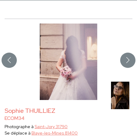
Sophie THUILLIEZ
ECOM34
Photographe à
Saint-Jory 31790
Se déplace à
Blaye-les-Mines 81400