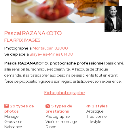
Pascal RAZANAKOTO
FLAIRPIX IMAGES
Photographe à
Montauban 82000
Se déplace à
Blaye-les-Mines 81400
Pascal RAZANAKOTO
,
photographe professionnel
passionné,
allie sensibilité, technique et créativité. À l’écoute de chaque
demande, il sait s’adapter aux besoins de ses clients tout en étant
force de proposition grâce à son regard artistique et son expérience.
Fiche photographe
29 types de
5 types de
3 styles
photos
prestations
Artistique
Mariage
Photographie
Traditionnel
Grossesse
Vidéo et montage
Lifestyle
Naissance
Drone