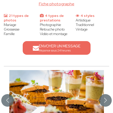
Fiche photographe
21 types de
4 types de
4 styles
photos
prestations
Artistique
Mariage
Photographie
Traditionnel
Grossesse
Retouche photo
Vintage
Famille
Vidéo et montage
ENVOYER UN MESSAGE
Réponse sous 24 heures