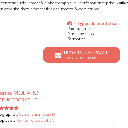
e consacrer uniquement à la photographie, puis crée son entreprise :
Juli
n expertise dans la fabrication des images, à votre service.
4 types de prestations
Photographie
Retouche photo
Formation
ENVOYER UN MESSAGE
Réponse sous 24 heures
rémie MOLARO
 F PHOTOGRAPHIE
ographe à
Sarre-Union 67260
éplace à
Norroy-le-Sec 54150