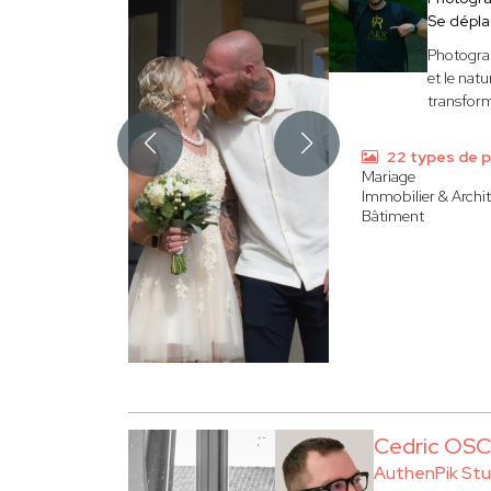
Se dépl
Photogra
et le nat
transfor
22 types de 
Mariage
Immobilier & Archi
Bâtiment
Cedric OS
AuthenPik Stu