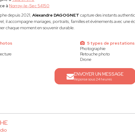
ace à
Norroy-le-Sec 54150
phe depuis 2021,
Alexandre DAGOGNET
capture des instants authenti
urel, il accompagne mariages, portraits, familles et événements avec une éco
mer chaque moment en souvenir durable.
photos
5 types de prestations
Photographie
tecture
Retouche photo
Drone
ENVOYER UN MESSAGE
Réponse sous 24 heures
CHE
dio