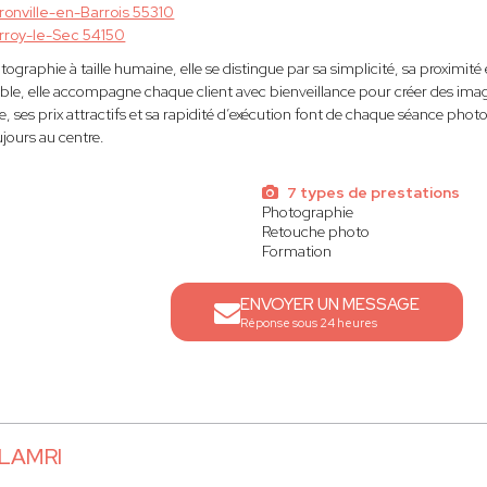
ronville-en-Barrois 55310
rroy-le-Sec 54150
tographie à taille humaine, elle se distingue par sa simplicité, sa proximit
sible, elle accompagne chaque client avec bienveillance pour créer des imag
, ses prix attractifs et sa rapidité d’exécution font de chaque séance photo
ujours au centre.
7 types de prestations
Photographie
Retouche photo
Formation
ENVOYER UN MESSAGE
Réponse sous 24 heures
 LAMRI