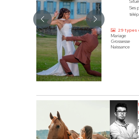
Situé
Ses p
télé
29 types 
Mariage
Grossesse
Naissance