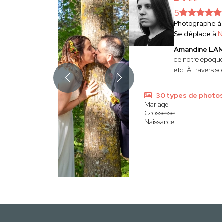
5
Photographe 
Se déplace à
N
Amandine LA
de notre époque.
etc. À travers 
30 types de photo
Mariage
Grossesse
Naissance