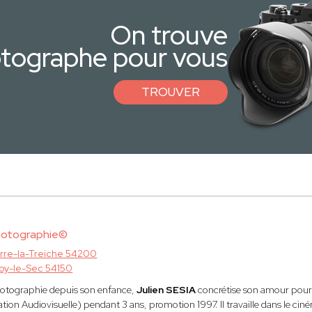
On trouve
otographe pour vous
TROUVER
hotographie©
erre-la-Treiche 54200
oy-le-Sec 54150
hotographie depuis son enfance,
Julien SESIA
concrétise son amour pour 
ation Audiovisuelle) pendant 3 ans, promotion 1997. Il travaille dans le cin