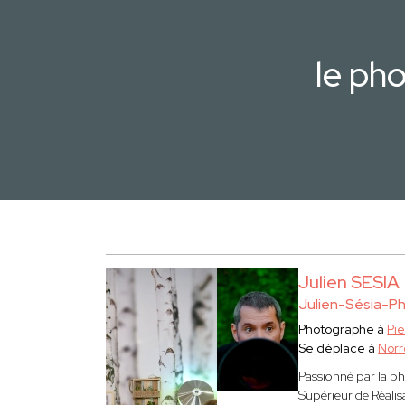
le ph
Julien SESIA
Julien-Sésia-P
Photographe à
Pi
Se déplace à
Norr
Passionné par la p
Supérieur de Réalis