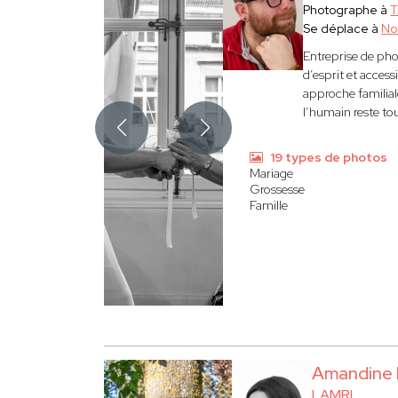
Photographe à
T
Se déplace à
No
Entreprise de pho
d’esprit et acces
approche familiale
l’humain reste to
19 types de photos
Mariage
Grossesse
Famille
Amandine
LAMRI