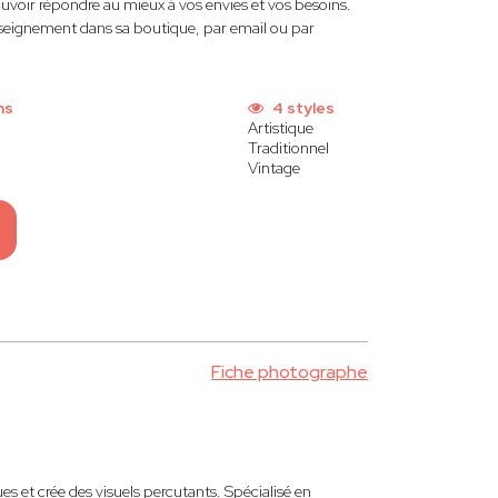
uvoir répondre au mieux à vos envies et vos besoins.
renseignement dans sa boutique, par email ou par
ns
4 styles
Artistique
Traditionnel
Vintage
Fiche photographe
 et crée des visuels percutants. Spécialisé en