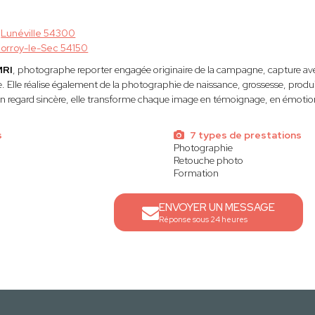
à
Lunéville 54300
orroy-le-Sec 54150
MRI
, photographe reporter engagée originaire de la campagne, capture avec 
 Elle réalise également de la photographie de naissance, grossesse, produit
son regard sincère, elle transforme chaque image en témoignage, en émot
s
7 types de prestations
Photographie
Retouche photo
Formation
ENVOYER UN MESSAGE
Réponse sous 24 heures