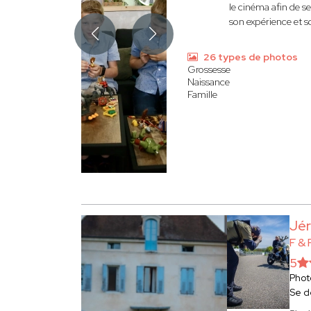
le cinéma afin de s
son expérience et so
26 types de photos
Grossesse
Naissance
Famille
Jé
F &
5
Phot
Se d