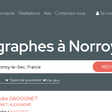
ontacte
Réalisations
Avis
Contactez-nous
Se co
graphes à Norro
REC
Voir plus
andre DAGOGNET
NET ALEXANDRE
aphe à
Yutz 57970