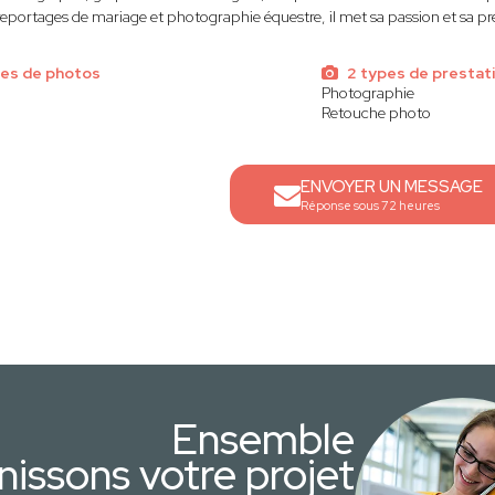
reportages de mariage et photographie équestre, il met sa passion et sa pré
pes de photos
2 types de prestat
Photographie
Retouche photo
ENVOYER UN MESSAGE
Réponse sous 72 heures
Ensemble
nissons votre projet