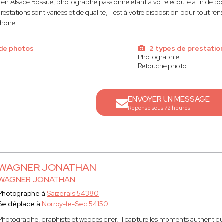
 en Alsace Bossue, photographe passionné étant à votre écoute afin de po
restations sont variées et de qualité, il est à votre disposition pour tout 
phone.
de photos
2 types de prestatio
Photographie
Retouche photo
ENVOYER UN MESSAGE
Réponse sous 72 heures
WAGNER JONATHAN
WAGNER JONATHAN
Photographe à
Saizerais 54380
Se déplace à
Norroy-le-Sec 54150
Photographe, graphiste et webdesigner, il capture les moments authentiques