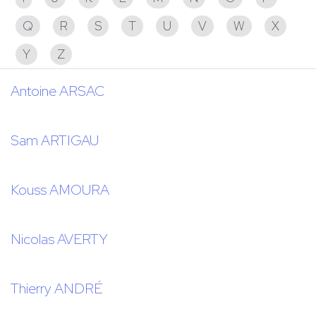
Q
R
S
T
U
V
W
X
Y
Z
Antoine ARSAC
Sam ARTIGAU
Kouss AMOURA
Nicolas AVERTY
Thierry ANDRÉ