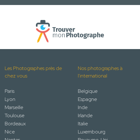
Les Photographes près de
Nos photographes à
chez vous
l'international
Paris
Belgique
Lyon
Espagne
Marseille
Inde
Toulouse
Irlande
Bordeaux
Italie
Nice
Luxembourg
Nantes
Royaume-Uni