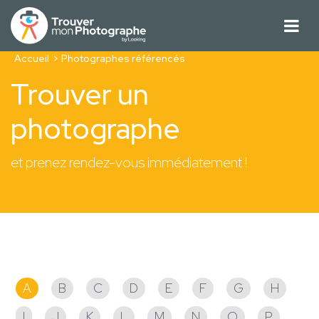
Accueil
Photographes référencés
Trouver un
photographe
et prenez rendez-vous immédiatement !
Photographes référencés
A
B
C
D
E
F
G
H
I
J
K
L
M
N
O
P