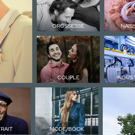
GROSSESSE
NAIS
COUPLE
INDUS
RAIT
MODE/BOOK