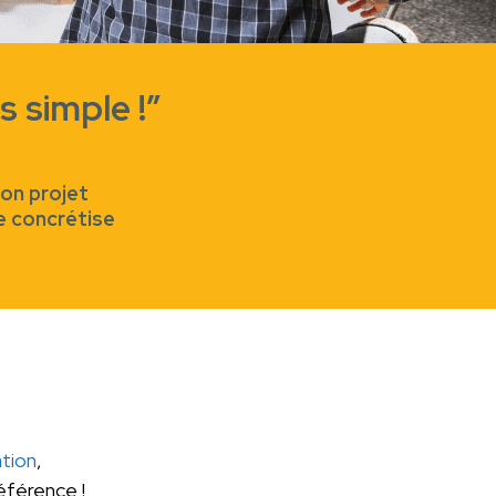
 simple !”
on projet
e concrétise
tion
,
férence !