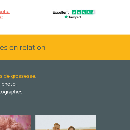
aphe
se
es en relation
s de grossesse
,
e photo.
otographes