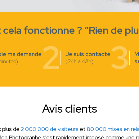
ela fonctionne ? “Rien de plus
2
3
oie ma demande
Je suis contacté
M
minutes)
(24h à 48h)
s
Avis clients
 plus de
2 000 000 de visiteurs
et
80 000 mises en rela
Mon Photographe s'est rapidement imposé comme une ré