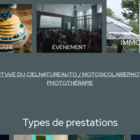
IMMO
NAIRE
ÉVÈNEMENT
RT
VUE DU CIEL
NATURE
AUTO / MOTO
SCOLAIRE
PHO
PHOTOTHÉRAPIE
Types de prestations