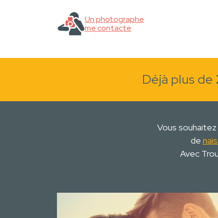
Un photographe
me contacte
Déjà plus de
Vous souhaitez
de
nai
Avec Trou