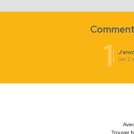
Comment c
1
J'env
(en 2 
Avec
Trouver 