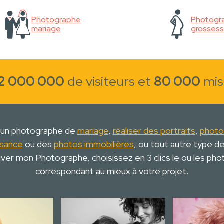
Photographe
Photogr
mariage
grosses
2 000 000
de visiteurs et
80 000
mis
 un photographe de
mariage
,
réaliser des portraits
,
photo
ssance
ou des
photos immobilières
, ou tout autre type d
ver mon Photographe, choisissez en 3 clics le ou les ph
correspondant au mieux à votre projet.