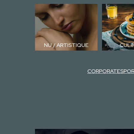
NU / ARTISTIQUE
CULI
CORPORATE
SPO