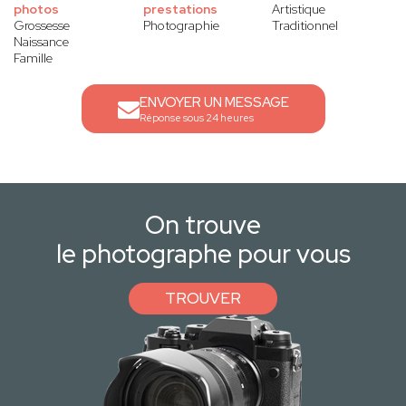
photos
prestations
Artistique
Grossesse
Photographie
Traditionnel
Naissance
Famille
ENVOYER UN MESSAGE
Réponse sous 24 heures
On trouve
le photographe pour vous
TROUVER