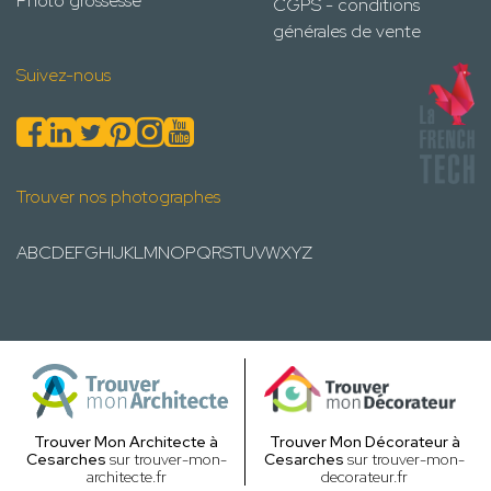
Photo grossesse
CGPS - conditions
générales de vente
Suivez-nous
Trouver nos photographes
A
B
C
D
E
F
G
H
I
J
K
L
M
N
O
P
Q
R
S
T
U
V
W
X
Y
Z
Trouver Mon Architecte à
Trouver Mon Décorateur à
Cesarches
sur trouver-mon-
Cesarches
sur trouver-mon-
architecte.fr
decorateur.fr