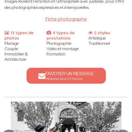
images révèlent l’émotion et l’atmosphère avec justesse, pour offrir
des photographies expressives et intemporelles.
Fiche photographe
13 types de
4 types de
2 styles
photos
prestations
Artistique
Mariage
Photographie
Traditionnel
Couple
Vidéo et montage
Immobilier &
Formation
Architecture
ENVOYER UN MESSAGE
Réponse sous 24 heures