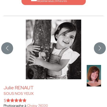
Réponse sous 24 heures
Julie RENAUT
SOUS NOS YEUX
5
Photographe à
Choisy 74330