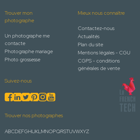
Trouver mon
Mieux nous connaître
photographe
Contactez-nous
Un photographe me
Actualités
contacte
Plan du site
Photographe mariage
Mentions légales - CGU
Photo grossesse
CGPS - conditions
générales de vente
Suivez-nous
Trouver nos photographes
A
B
C
D
E
F
G
H
I
J
K
L
M
N
O
P
Q
R
S
T
U
V
W
X
Y
Z