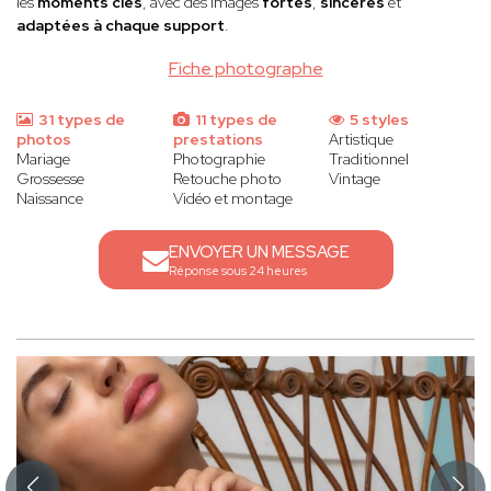
les
moments clés
, avec des images
fortes
,
sincères
et
adaptées à chaque support
.
Fiche photographe
31 types de
11 types de
5 styles
photos
prestations
Artistique
Mariage
Photographie
Traditionnel
Grossesse
Retouche photo
Vintage
Naissance
Vidéo et montage
ENVOYER UN MESSAGE
Réponse sous 24 heures