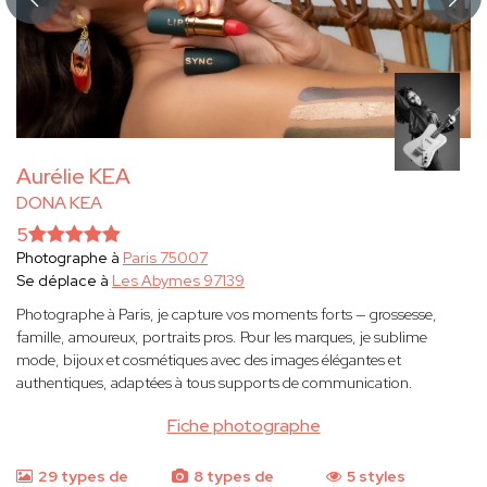
Aurélie KEA
DONA KEA
5
Photographe à
Paris 75007
Se déplace à
Les Abymes 97139
Photographe à Paris, je capture vos moments forts — grossesse,
famille, amoureux, portraits pros. Pour les marques, je sublime
mode, bijoux et cosmétiques avec des images élégantes et
authentiques, adaptées à tous supports de communication.
Fiche photographe
29 types de
8 types de
5 styles