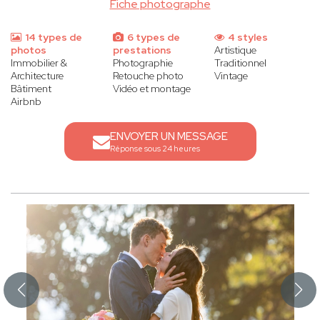
Fiche photographe
14 types de
6 types de
4 styles
photos
prestations
Artistique
Immobilier &
Photographie
Traditionnel
Architecture
Retouche photo
Vintage
Bâtiment
Vidéo et montage
Airbnb
ENVOYER UN MESSAGE
Réponse sous 24 heures