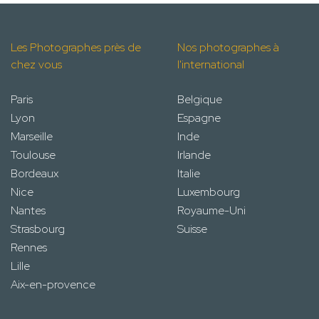
Les Photographes près de
Nos photographes à
chez vous
l'international
Paris
Belgique
Lyon
Espagne
Marseille
Inde
Toulouse
Irlande
Bordeaux
Italie
Nice
Luxembourg
Nantes
Royaume-Uni
Strasbourg
Suisse
Rennes
Lille
Aix-en-provence