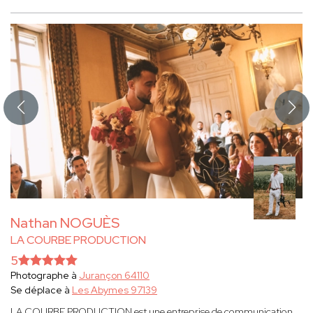
Nathan NOGUÈS
LA COURBE PRODUCTION
5
Photographe à
Jurançon 64110
Se déplace à
Les Abymes 97139
LA COURBE PRODUCTION est une entreprise de communication