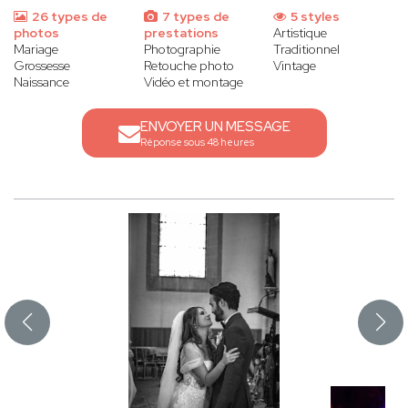
26 types de
7 types de
5 styles
photos
prestations
Artistique
Mariage
Photographie
Traditionnel
Grossesse
Retouche photo
Vintage
Naissance
Vidéo et montage
ENVOYER UN MESSAGE
Réponse sous 48 heures