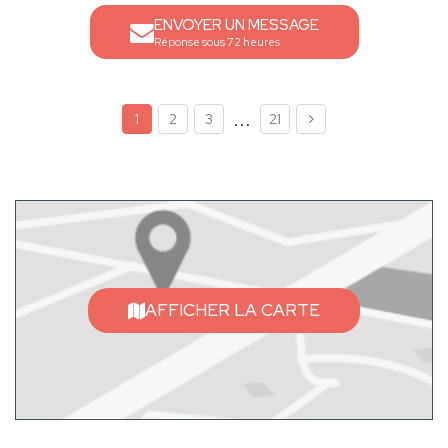
ENVOYER UN MESSAGE
Réponse sous 72 heures
...
1
2
3
21
AFFICHER LA CARTE