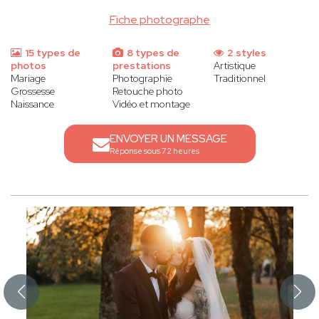
Fiche photographe
15 types de
8 types de
2 styles
photos
prestations
Artistique
Mariage
Photographie
Traditionnel
Grossesse
Retouche photo
Naissance
Vidéo et montage
ENVOYER UN MESSAGE
Réponse sous 72 heures