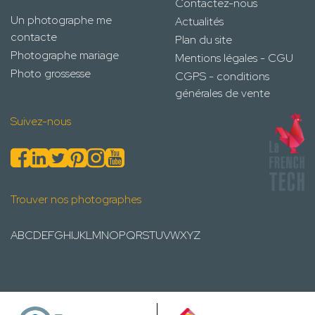
Contactez-nous
Un photographe me
Actualités
contacte
Plan du site
Photographe mariage
Mentions légales - CGU
Photo grossesse
CGPS - conditions
générales de vente
Suivez-nous
Trouver nos photographes
A
B
C
D
E
F
G
H
I
J
K
L
M
N
O
P
Q
R
S
T
U
V
W
X
Y
Z