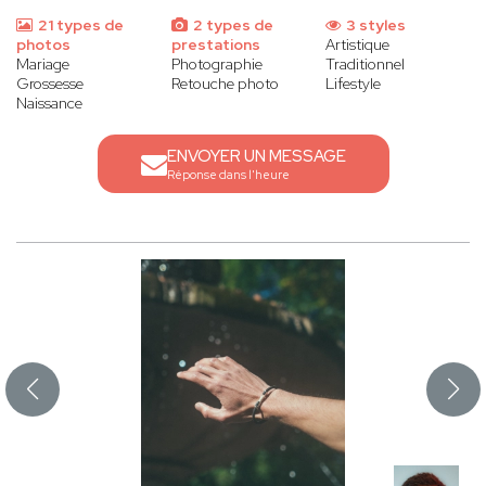
21 types de
2 types de
3 styles
photos
prestations
Artistique
Mariage
Photographie
Traditionnel
Grossesse
Retouche photo
Lifestyle
Naissance
ENVOYER UN MESSAGE
Réponse dans l'heure