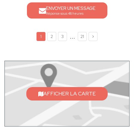
ENVOYER UN MESSAGE
Réponse sous 48 heures
...
1
2
3
21
AFFICHER LA CARTE