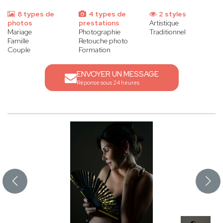
8 types de
4 types de
2 styles
photos
prestations
Artistique
Mariage
Photographie
Traditionnel
Famille
Retouche photo
Couple
Formation
ENVOYER UN MESSAGE
Réponse sous 24 heures