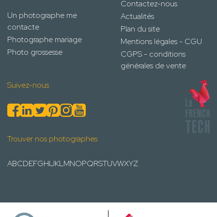
Contactez-nous
Un photographe me
Actualités
contacte
Plan du site
Photographe mariage
Mentions légales - CGU
Photo grossesse
CGPS - conditions
générales de vente
Suivez-nous
Trouver nos photographes
A
B
C
D
E
F
G
H
I
J
K
L
M
N
O
P
Q
R
S
T
U
V
W
X
Y
Z