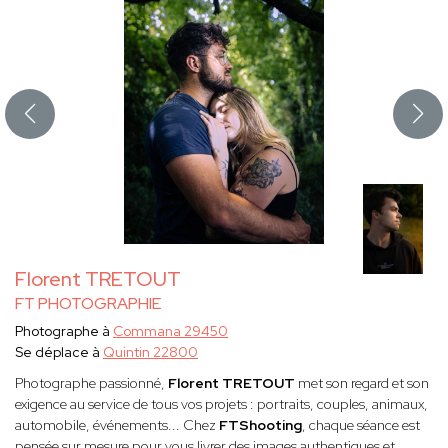
Florent TRETOUT
FT PHOTOGRAPHIE
Photographe à
Commana 29450
Se déplace à
Quintin 22800
Photographe passionné,
Florent TRETOUT
met son regard et son
exigence au service de tous vos projets : portraits, couples, animaux,
automobile, événements... Chez
FTShooting
, chaque séance est
pensée sur mesure pour vous livrer des images authentiques et