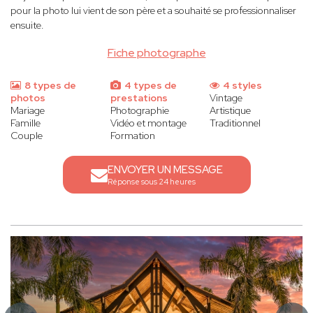
pour la photo lui vient de son père et a souhaité se professionnaliser
ensuite.
Fiche photographe
8 types de
4 types de
4 styles
photos
prestations
Vintage
Mariage
Photographie
Artistique
Famille
Vidéo et montage
Traditionnel
Couple
Formation
ENVOYER UN MESSAGE
Réponse sous 24 heures