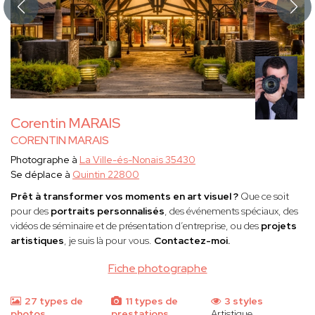
Corentin MARAIS
CORENTIN MARAIS
Photographe à
La Ville-és-Nonais 35430
Se déplace à
Quintin 22800
Prêt à transformer vos moments en art visuel ?
Que ce soit
pour des
portraits personnalisés
, des événements spéciaux, des
vidéos de séminaire et de présentation d’entreprise, ou des
projets
artistiques
, je suis là pour vous.
Contactez-moi.
Fiche photographe
27 types de
11 types de
3 styles
photos
prestations
Artistique