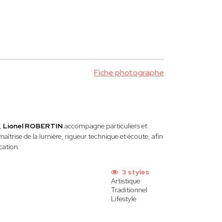
Fiche photographe
,
Lionel ROBERTIN
accompagne particuliers et
îtrise de la lumière, rigueur technique et écoute, afin
cation.
3 styles
Artistique
Traditionnel
Lifestyle