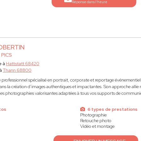
Réponse dans l'heure
ROBERTIN
 PICS
e à
Hattstatt 68420
 à
Thann 68800
professionnel spécialisé en portrait, corporate et reportage événementiel
ans la création d’images authentiques et impactantes. Son approche allie ma
des photographies valorisantes adaptées à tous vos supports de communi
tos
6 types de prestations
Photographie
Retouche photo
Vidéo et montage