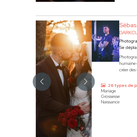
Sébas
DARKC
Photogr
Se dépl
Photograp
humaine e
créer des
26 types de 
Mariage
Grossesse
Naissance