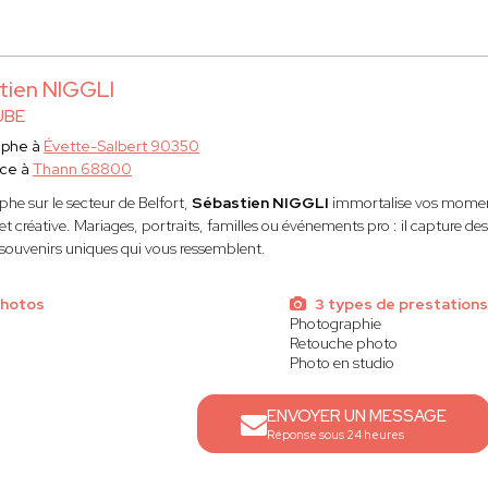
tien NIGGLI
UBE
aphe à
Évette-Salbert 90350
ace à
Thann 68800
he sur le secteur de Belfort,
Sébastien NIGGLI
immortalise vos moment
t créative. Mariages, portraits, familles ou événements pro : il capture de
 souvenirs uniques qui vous ressemblent.
photos
3 types de prestations
Photographie
Retouche photo
Photo en studio
ENVOYER UN MESSAGE
Réponse sous 24 heures