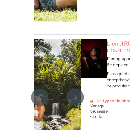
Lionel 
LIONELITO
Photograph
Se déplace
Photographe 
entreprises d
de produire 
22 types de pho
Mariage
Grossesse
Famille