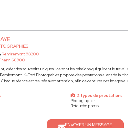
CAYE
OTOGRAPHIES
à
Remiremont 88200
Thann 68800
ant, créer des souvenirs uniques : ce sont les missions qui guident le travail
 Remiremont, K-Fred Photograhies propose des prestations allant de la p
 Chaque séance est réalisée avec attention, afin de capturer des images a
s
2 types de prestations
Photographie
Retouche photo
ENVOYER UN MESSAGE