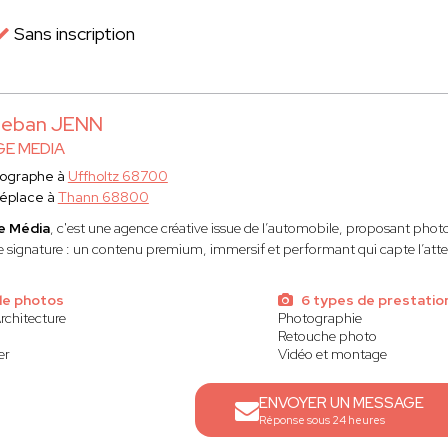
Sans inscription
teban JENN
E MEDIA
ographe à
Uffholtz 68700
éplace à
Thann 68800
e Média
, c'est une agence créative issue de l’automobile, proposant photo, 
 signature : un contenu premium, immersif et performant qui capte l’attent
de photos
6 types de prestatio
rchitecture
Photographie
Retouche photo
er
Vidéo et montage
ENVOYER UN MESSAGE
Réponse sous 24 heures