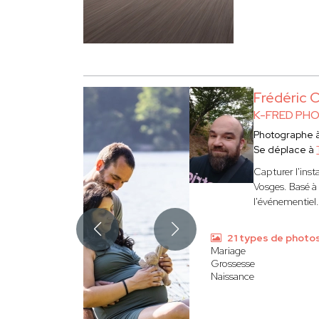
Frédéric 
K-FRED PH
Photographe 
Se déplace à
Capturer l'inst
Vosges. Basé à
l'événementiel.
21 types de photo
Mariage
Grossesse
Naissance