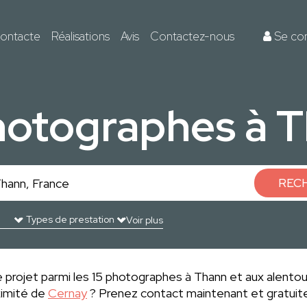
ontacte
Réalisations
Avis
Contactez-nous
Se co
hotographes à 
REC
Voir plus
 projet parmi les 15 photographes à Thann et aux alentou
ximité de
Cernay
? Prenez contact maintenant et gratuite