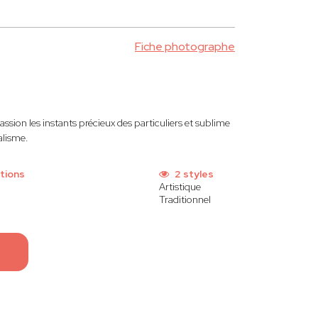
Fiche photographe
ssion les instants précieux des particuliers et sublime
nalisme.
tions
2 styles
Artistique
Traditionnel