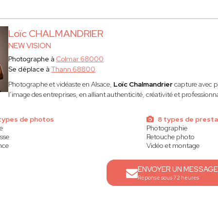
Loïc CHALMANDRIER
NEW VISION
Photographe à
Colmar 68000
Se déplace à
Thann 68800
Photographe et vidéaste en Alsace,
Loïc Chalmandrier
capture avec pa
l’image des entreprises, en alliant authenticité, créativité et profession
types de photos
8 types de presta
e
Photographie
sse
Retouche photo
nce
Vidéo et montage
ENVOYER UN MESSAGE
Réponse sous 72 heures