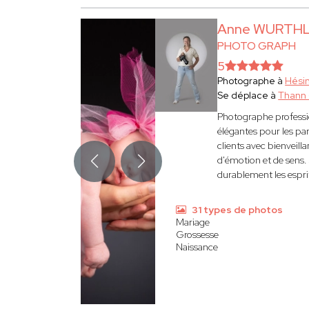
Anne WURTHL
PHOTO GRAPH
5
Photographe à
Hési
Se déplace à
Thann
Photographe professio
élégantes pour les par
clients avec bienveilla
d'émotion et de sens. 
durablement les espri
31 types de photos
Mariage
Grossesse
Naissance