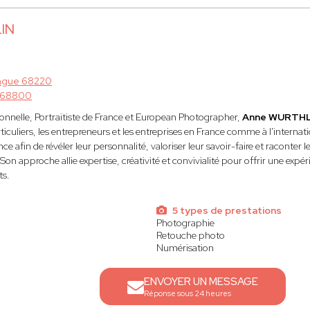
IN
ngue 68220
 68800
nnelle, Portraitiste de France et European Photographer,
Anne WURTH
ticuliers, les entrepreneurs et les entreprises en France comme à l'interna
nce afin de révéler leur personnalité, valoriser leur savoir-faire et raconter
Son approche allie expertise, créativité et convivialité pour offrir une ex
ts.
5 types de prestations
Photographie
Retouche photo
Numérisation
ENVOYER UN MESSAGE
Réponse sous 24 heures