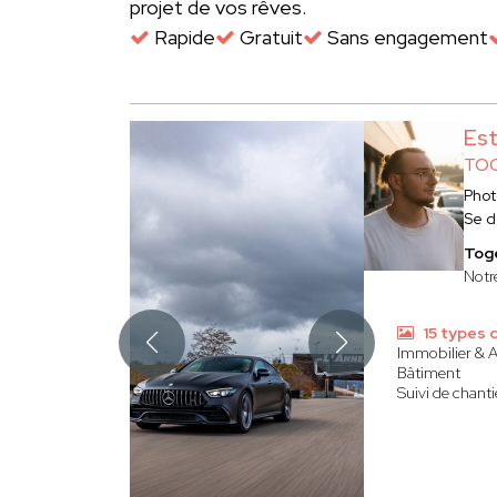
projet de vos rêves.
Rapide
Gratuit
Sans engagement
Es
TOG
Phot
Se d
Tog
Notre
15 types 
Immobilier & A
Bâtiment
Suivi de chanti