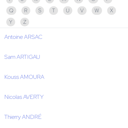
Q
R
S
T
U
V
W
X
Y
Z
Antoine ARSAC
Sam ARTIGAU
Kouss AMOURA
Nicolas AVERTY
Thierry ANDRÉ