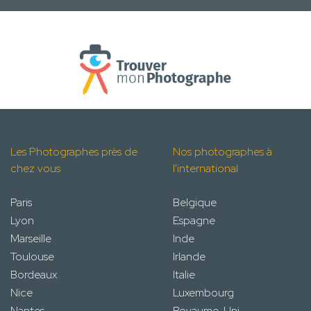
Les Photographes près de
Nos photographes à
chez vous
l'international
Paris
Belgique
Lyon
Espagne
Marseille
Inde
Toulouse
Irlande
Bordeaux
Italie
Nice
Luxembourg
Nantes
Royaume-Uni