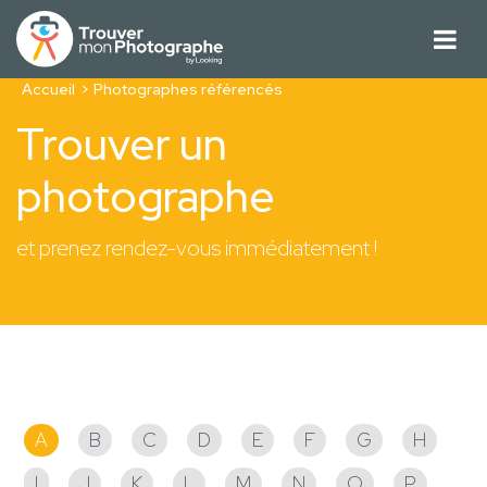
Accueil
Photographes référencés
Trouver un
photographe
et prenez rendez-vous immédiatement !
Photographes référencés
A
B
C
D
E
F
G
H
I
J
K
L
M
N
O
P