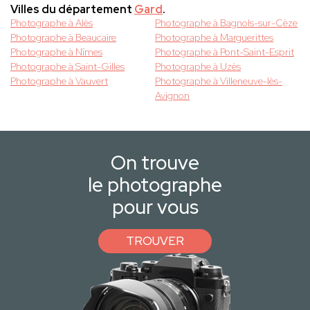
Villes du département
Gard
.
Photographe à Alès
Photographe à Bagnols-sur-Cèze
Photographe à Beaucaire
Photographe à Marguerittes
Photographe à Nîmes
Photographe à Pont-Saint-Esprit
Photographe à Saint-Gilles
Photographe à Uzès
Photographe à Vauvert
Photographe à Villeneuve-lès-
Avignon
On trouve
le photographe
pour vous
TROUVER