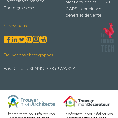
Photographe mariage
Mentions légales - CGU
Photo grossesse
CGPS - conditions
générales de vente
Suivez-nous
Trouver nos photographes
A
B
C
D
E
F
G
H
I
J
K
L
M
N
O
P
Q
R
S
T
U
V
W
X
Y
Z
Un architecte pour réaliser vos
Un décorateur pour réaliser vos
projets sur
trouver-mon-
projets sur
trouver-mon-